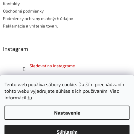
Kontakty
i
e
Obchodné podmienky
Podmienky ochrany osobných údajov
Reklamácie a vrátenie tovaru
Instagram
Sledovať na Instagrame
Facebook
Tento web používa súbory cookie. Ďalším prechádzaním
tohto webu vyjadrujete súhlas s ich používaním. Viac
informácií
tu
.
Nastavenie
Vytvoril Shoptet
Súhlasím
Copyright 2026
SKITT.sk
. Všetky práva vyhradené.