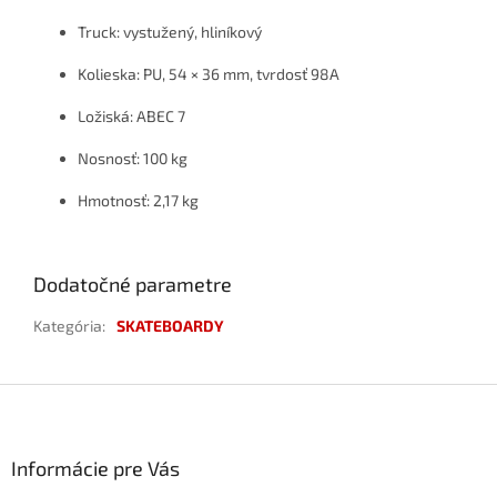
Truck: vystužený, hliníkový
Kolieska: PU, 54 × 36 mm, tvrdosť 98A
Ložiská: ABEC 7
Nosnosť: 100 kg
Hmotnosť: 2,17 kg
Dodatočné parametre
Kategória
:
SKATEBOARDY
Z
á
p
ä
Informácie pre Vás
t