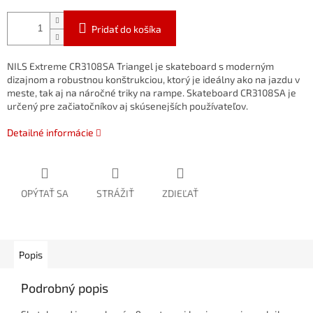
Pridať do košíka
NILS
Extreme
CR3108SA
Triangel
je
skateboard
s
moderným
dizajnom
a
robustnou
konštrukciou,
ktorý
je
ideálny
ako
na
jazdu
v
meste,
tak
aj
na
náročné
triky
na
rampe.
Skateboard
CR3108SA
je
určený
pre
začiatočníkov
aj
skúsenejších
používateľov.
Detailné informácie
OPÝTAŤ SA
STRÁŽIŤ
ZDIEĽAŤ
Popis
Podrobný popis