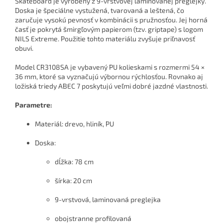
Skateboard je vyrobený z 9-vrstvovej laminovanej preglejky.
Doska je špeciálne vystužená, tvarovaná a leštená, čo
zaručuje vysokú pevnosť v kombinácii s pružnosťou. Jej horná
časť je pokrytá šmirgľovým papierom (tzv. griptape) s logom
NILS Extreme. Použitie tohto materiálu zvyšuje priľnavosť
obuvi.
Model CR3108SA je vybavený PU kolieskami s rozmermi 54 ×
36 mm, ktoré sa vyznačujú výbornou rýchlosťou. Rovnako aj
ložiská triedy ABEC 7 poskytujú veľmi dobré jazdné vlastnosti.
Parametre:
Materiál: drevo, hliník, PU
Doska:
dĺžka: 78 cm
šírka: 20 cm
9-vrstvová, laminovaná preglejka
obojstranne profilovaná