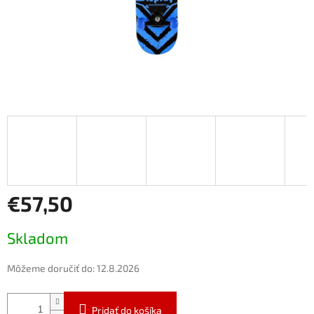
€57,50
Jednotková
Skladom
cena:
Môžeme doručiť do:
12.8.2026
Pridať do košíka