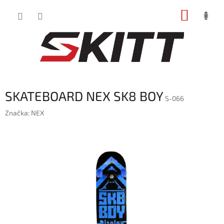
Prejsť
NÁKUP
na
obsah
KOŠÍK
SKATEBOARD NEX SK8 BOY
S-066
Značka:
NEX