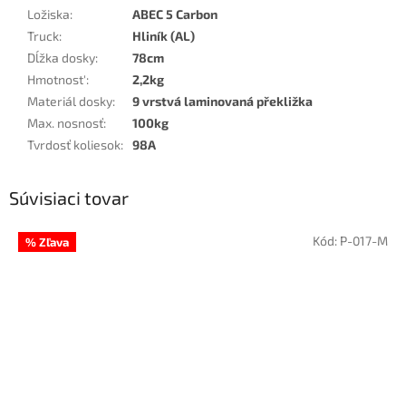
Ložiska
:
ABEC 5 Carbon
Truck
:
Hliník (AL)
Dĺžka dosky
:
78cm
Hmotnost'
:
2,2kg
Materiál dosky
:
9 vrstvá laminovaná překližka
Max. nosnosť
:
100kg
Tvrdosť koliesok
:
98A
Súvisiaci tovar
Kód:
P-017-M
% Zľava