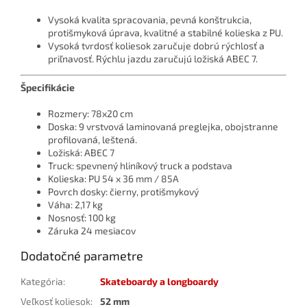
Vysoká kvalita spracovania, pevná konštrukcia,
protišmyková úprava, kvalitné a stabilné kolieska z PU.
Vysoká tvrdosť koliesok zaručuje dobrú rýchlosť a
priľnavosť. Rýchlu jazdu zaručujú ložiská ABEC 7.
Špecifikácie
Rozmery: 78x20 cm
Doska: 9 vrstvová laminovaná preglejka, obojstranne
profilovaná, leštená.
Ložiská: ABEC 7
Truck: spevnený hliníkový truck a podstava
Kolieska: PU 54 x 36 mm / 85A
Povrch dosky: čierny, protišmykový
Váha: 2,17 kg
Nosnosť: 100 kg
Záruka 24 mesiacov
Dodatočné parametre
Kategória
:
Skateboardy a longboardy
Veľkosť koliesok
:
52 mm