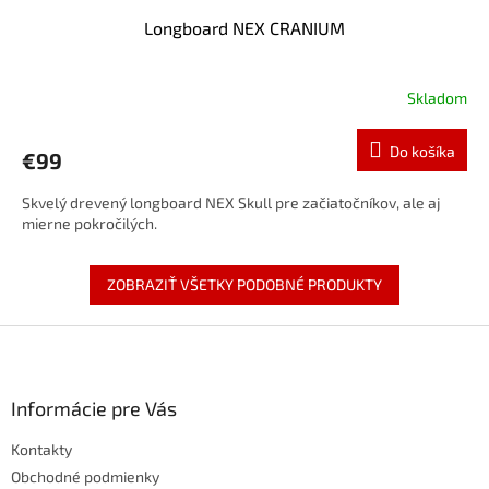
Longboard NEX CRANIUM
Skladom
Do košíka
€99
Skvelý drevený longboard NEX Skull pre začiatočníkov, ale aj
mierne pokročilých.
ZOBRAZIŤ VŠETKY PODOBNÉ PRODUKTY
Z
á
p
ä
Informácie pre Vás
t
Kontakty
i
e
Obchodné podmienky