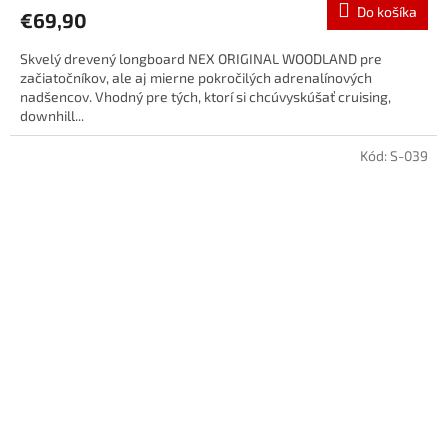
Do košíka
€69,90
Skvelý drevený longboard NEX ORIGINAL WOODLAND pre
začiatočníkov, ale aj mierne pokročilých adrenalínových
nadšencov. Vhodný pre tých, ktorí si chcúvyskúšať cruising,
downhill...
Kód:
S-039