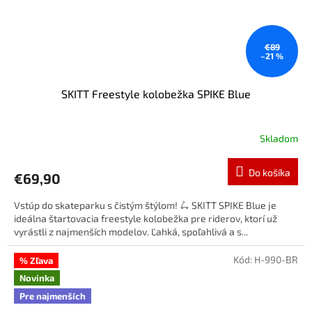
€89
–21 %
SKITT Freestyle kolobežka SPIKE Blue
Skladom
Do košíka
€69,90
Vstúp do skateparku s čistým štýlom! 🛴 SKITT SPIKE Blue je
ideálna štartovacia freestyle kolobežka pre riderov, ktorí už
vyrástli z najmenších modelov. Ľahká, spoľahlivá a s...
Kód:
H-990-BR
% Zľava
Novinka
Pre najmenších