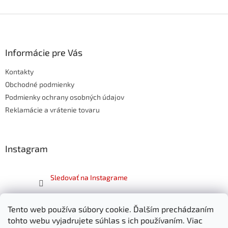
d
o
v
Z
a
a
c
á
n
i
p
i
e
ä
Informácie pre Vás
e
p
t
r
Kontakty
i
v
e
Obchodné podmienky
k
y
Podmienky ochrany osobných údajov
v
Reklamácie a vrátenie tovaru
ý
p
i
s
Instagram
u
Sledovať na Instagrame
Facebook
Tento web používa súbory cookie. Ďalším prechádzaním
tohto webu vyjadrujete súhlas s ich používaním. Viac