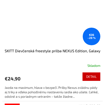
€35
–28 %
SKITT Dievčenská freestyle prilba NEXUS Edition, Galaxy
Skladom
DETAIL
€24,90
Jazda na maximum, hlava v bezpečí. Prilby Nexus zvládnu pády
aj triky a vďaka pohodlnému nastaveniu sedia ako uliate. Ľahké,
odolné a s poriadnym vetraním – takže žiadne...