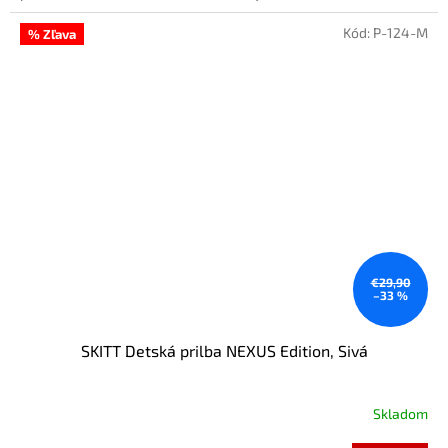
Kód:
P-124-M
% Zľava
€29,90
–33 %
SKITT Detská prilba NEXUS Edition, Sivá
Skladom