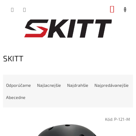
Prejsť
NÁKUP
na
obsah
KOŠÍK
SKITT
R
a
Odporúčame
Najlacnejšie
Najdrahšie
Najpredávanejšie
d
e
Abecedne
n
i
V
e
Kód:
P-121-M
ý
p
p
r