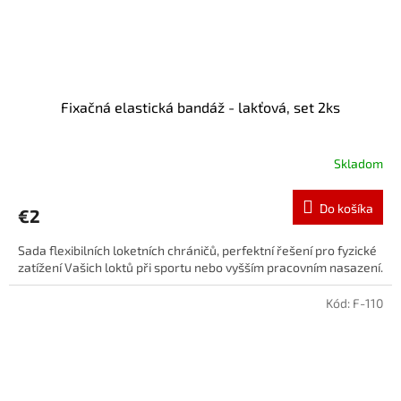
Fixačná elastická bandáž - lakťová, set 2ks
Skladom
Do košíka
€2
Sada flexibilních loketních chráničů, perfektní řešení pro fyzické
zatížení Vašich loktů při sportu nebo vyšším pracovním nasazení.
Kód:
F-110