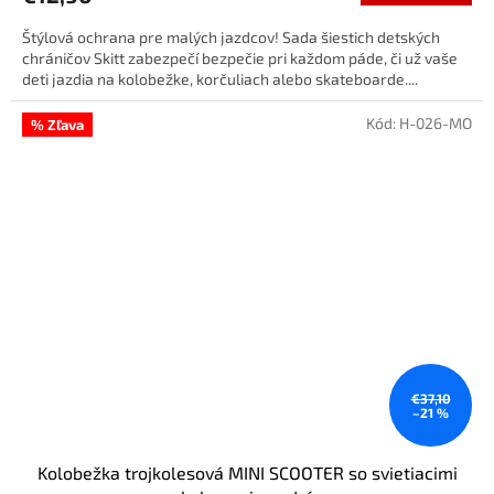
Štýlová ochrana pre malých jazdcov! Sada šiestich detských
chráničov Skitt zabezpečí bezpečie pri každom páde, či už vaše
deti jazdia na kolobežke, korčuliach alebo skateboarde....
Kód:
H-026-MO
% Zľava
€37,10
–21 %
Kolobežka trojkolesová MINI SCOOTER so svietiacimi