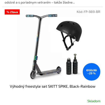
odolné a s poriadnym vetraním – takže žiadne...
Kód:
FP-989-BR
% Zľava
€133,90
–29 %
Výhodný freestyle set SKITT SPIKE, Black-Rainbow
Skladom