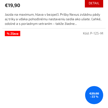
DETAIL
€19,90
Jazda na maximum, hlava v bezpečí. Prilby Nexus zvládnu pády
aj triky a vďaka pohodlnému nastaveniu sedia ako uliate. Ľahké,
odolné a s poriadnym vetraním – takže žiadne...
Kód:
P-125-M
% Zľava
€29,90
–33 %