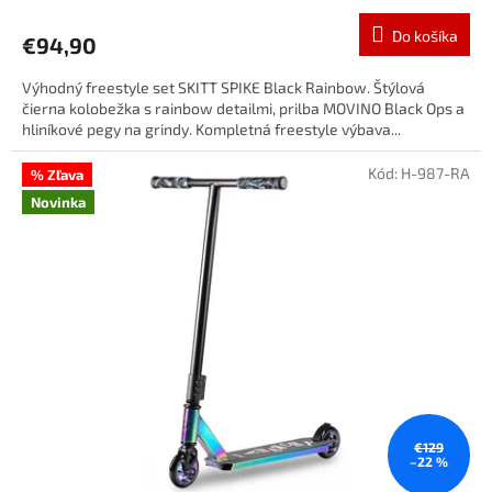
Do košíka
€94,90
Výhodný freestyle set SKITT SPIKE Black Rainbow. Štýlová
čierna kolobežka s rainbow detailmi, prilba MOVINO Black Ops a
hliníkové pegy na grindy. Kompletná freestyle výbava...
Kód:
H-987-RA
% Zľava
Novinka
€129
–22 %