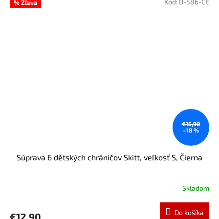
Kód:
D-586-CE
% Zľava
€15,90
–18 %
Súprava 6 dětských chráničov Skitt, veľkosť S, Čierna
Skladom
Do košíka
€12,90