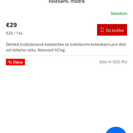
kolesami, modrá
Skladom
€29
Do košíka
Jednotková
€29 / 1 ks
cena:
Detská trojkolesová kolobežka so svietiacimi kolieskami pre deti
od nízkeho veku. Nosnosť 40 kg.
Kód:
H-026-RU
% Zľava