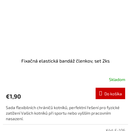
Fixačná elastická bandáž členkov, set 2ks
Skladom
Do košíka
€1,90
Sada flexibilních chráničů kotníků, perfektní řešení pro fyzické
zatížení Vašich kotníků při sportu nebo vyšším pracovním
nasazení.
Kód:
F-106