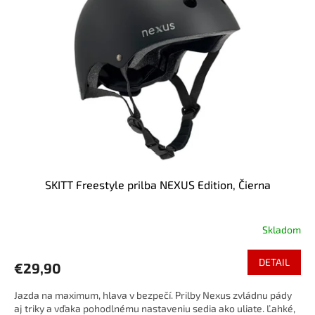
i
o
s
d
p
u
r
k
o
t
d
o
u
v
k
t
o
v
SKITT Freestyle prilba NEXUS Edition, Čierna
Skladom
DETAIL
€29,90
Jazda na maximum, hlava v bezpečí. Prilby Nexus zvládnu pády
aj triky a vďaka pohodlnému nastaveniu sedia ako uliate. Ľahké,