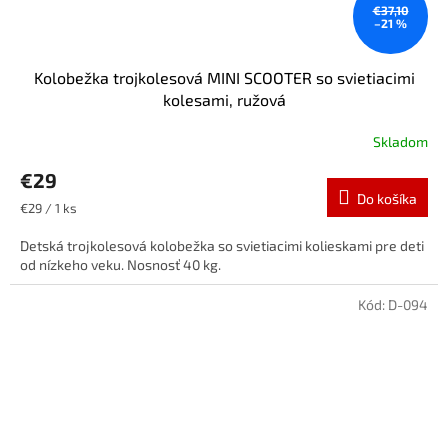
€37,10
–21 %
Kolobežka trojkolesová MINI SCOOTER so svietiacimi
kolesami, ružová
Skladom
€29
Do košíka
Jednotková
€29 / 1 ks
cena:
Detská trojkolesová kolobežka so svietiacimi kolieskami pre deti
od nízkeho veku. Nosnosť 40 kg.
Kód:
D-094