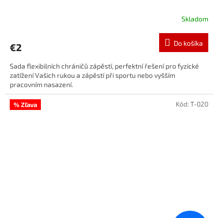
Skladom
Do košíka
€2
Sada flexibilních chráničů zápěstí, perfektní řešení pro fyzické
zatížení Vašich rukou a zápěstí při sportu nebo vyšším
pracovním nasazení.
Kód:
T-020
% Zľava