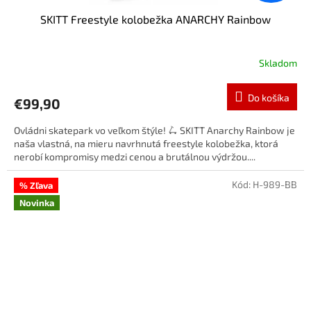
SKITT Freestyle kolobežka ANARCHY Rainbow
Skladom
Do košíka
€99,90
Ovládni skatepark vo veľkom štýle! 🛴 SKITT Anarchy Rainbow je
naša vlastná, na mieru navrhnutá freestyle kolobežka, ktorá
nerobí kompromisy medzi cenou a brutálnou výdržou....
Kód:
H-989-BB
% Zľava
Novinka