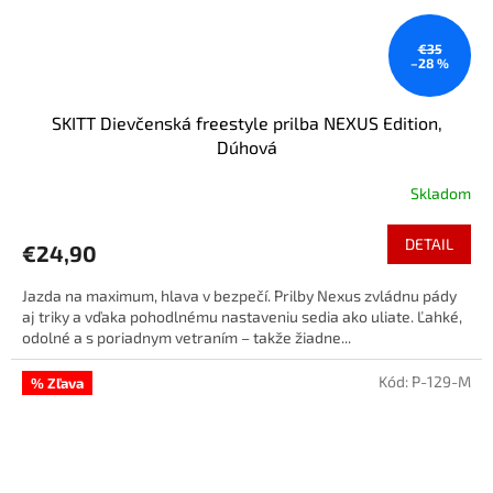
€35
–28 %
SKITT Dievčenská freestyle prilba NEXUS Edition,
Dúhová
Skladom
DETAIL
€24,90
Jazda na maximum, hlava v bezpečí. Prilby Nexus zvládnu pády
aj triky a vďaka pohodlnému nastaveniu sedia ako uliate. Ľahké,
odolné a s poriadnym vetraním – takže žiadne...
Kód:
P-129-M
% Zľava