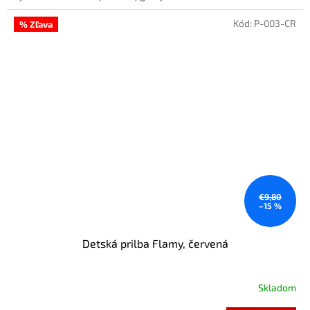
Kód:
P-003-CR
% Zľava
€9,80
–15 %
Detská prilba Flamy, červená
Skladom