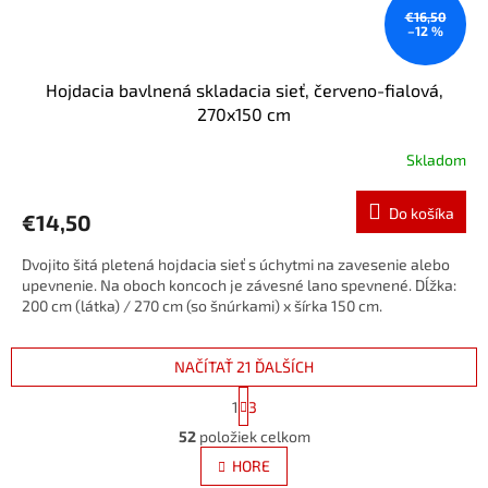
€16,50
–12 %
Hojdacia bavlnená skladacia sieť, červeno-fialová,
270x150 cm
Skladom
Do košíka
€14,50
Dvojito šitá pletená hojdacia sieť s úchytmi na zavesenie alebo
upevnenie. Na oboch koncoch je závesné lano spevnené. Dĺžka:
200 cm (látka) / 270 cm (so šnúrkami) x šírka 150 cm.
NAČÍTAŤ 21 ĎALŠÍCH
S
1
3
t
O
r
52
položiek celkom
v
á
l
HORE
n
á
k