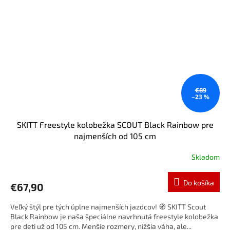
€89
–23 %
SKITT Freestyle kolobežka SCOUT Black Rainbow pre
najmenších od 105 cm
Skladom
Do košíka
€67,90
Veľký štýl pre tých úplne najmenších jazdcov! 🧭 SKITT Scout
Black Rainbow je naša špeciálne navrhnutá freestyle kolobežka
pre deti už od 105 cm. Menšie rozmery, nižšia váha, ale...