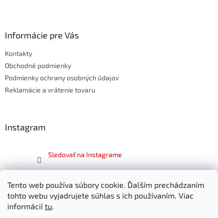
Z
á
p
ä
Informácie pre Vás
t
Kontakty
i
e
Obchodné podmienky
Podmienky ochrany osobných údajov
Reklamácie a vrátenie tovaru
Instagram
Sledovať na Instagrame
Facebook
Tento web používa súbory cookie. Ďalším prechádzaním
tohto webu vyjadrujete súhlas s ich používaním. Viac
informácií
tu
.