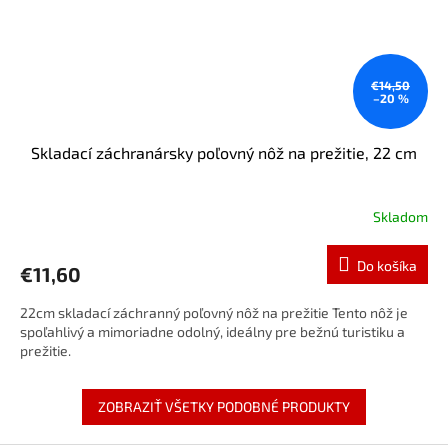
€14,50
–20 %
Skladací záchranársky poľovný nôž na prežitie, 22 cm
Skladom
Do košíka
€11,60
22cm skladací záchranný poľovný nôž na prežitie Tento nôž je
spoľahlivý a mimoriadne odolný, ideálny pre bežnú turistiku a
prežitie.
ZOBRAZIŤ VŠETKY PODOBNÉ PRODUKTY