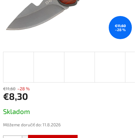
€11,60
–28 %
€11,60
–28 %
€8,30
Jednotková
Skladom
cena:
Môžeme doručiť do:
11.8.2026