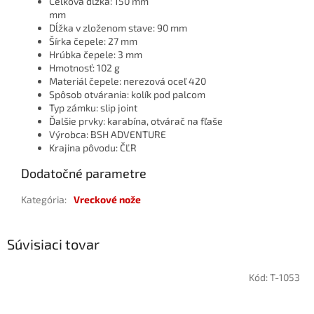
Celková dĺžka: 150 mm
mm
Dĺžka v zloženom stave: 90 mm
Šírka čepele: 27 mm
Hrúbka čepele: 3 mm
Hmotnosť: 102 g
Materiál čepele: nerezová oceľ 420
Spôsob otvárania: kolík pod palcom
Typ zámku: slip joint
Ďalšie prvky: karabína, otvárač na fľaše
Výrobca: BSH ADVENTURE
Krajina pôvodu: ČĽR
Dodatočné parametre
Kategória
:
Vreckové nože
Súvisiaci tovar
Kód:
T-1053