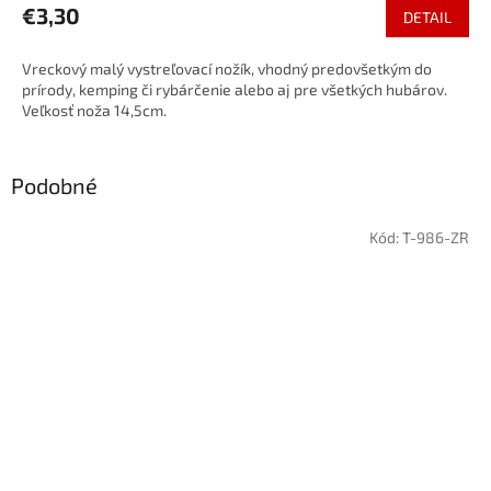
€3,30
DETAIL
Vreckový malý vystreľovací nožík, vhodný predovšetkým do
prírody, kemping či rybárčenie alebo aj pre všetkých hubárov.
Veľkosť noža 14,5cm.
Podobné
Kód:
T-986-ZR