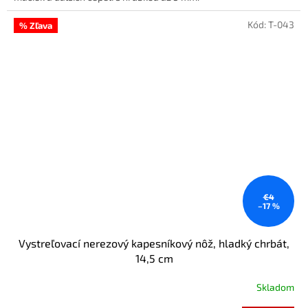
Kód:
T-043
% Zľava
€4
–17 %
Vystreľovací nerezový kapesníkový nôž, hladký chrbát,
14,5 cm
Skladom