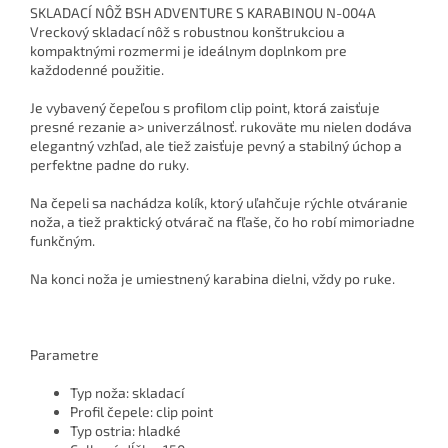
SKLADACÍ NÔŽ BSH ADVENTURE S KARABINOU N-004A
Vreckový skladací nôž s robustnou konštrukciou a
kompaktnými rozmermi je ideálnym doplnkom pre
každodenné použitie.
Je vybavený čepeľou s profilom clip point, ktorá zaisťuje
presné rezanie a> univerzálnosť. rukoväte mu nielen dodáva
elegantný vzhľad, ale tiež zaisťuje pevný a stabilný úchop a
perfektne padne do ruky.
Na čepeli sa nachádza kolík, ktorý uľahčuje rýchle otváranie
noža, a tiež praktický otvárač na fľaše, čo ho robí mimoriadne
funkčným.
Na konci noža je umiestnený karabina dielni, vždy po ruke.
Parametre
Typ noža: skladací
Profil čepele: clip point
Typ ostria: hladké