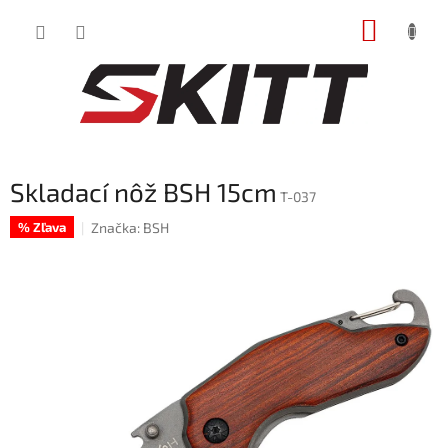
Prejsť
NÁKUP
na
obsah
KOŠÍK
Skladací nôž BSH 15cm
T-037
Značka:
BSH
% Zľava