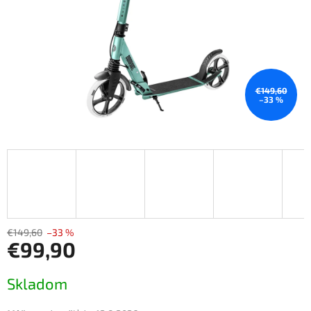
€149,60
–33 %
€149,60
–33 %
€99,90
Jednotková
Skladom
cena: