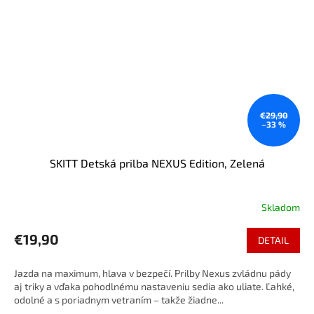
€29,90
–33 %
SKITT Detská prilba NEXUS Edition, Zelená
Skladom
€19,90
DETAIL
Jazda na maximum, hlava v bezpečí. Prilby Nexus zvládnu pády
aj triky a vďaka pohodlnému nastaveniu sedia ako uliate. Ľahké,
odolné a s poriadnym vetraním – takže žiadne...