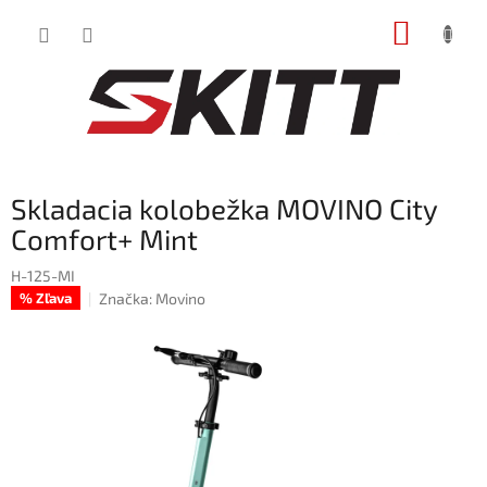
Prejsť
NÁKUP
na
obsah
KOŠÍK
Skladacia kolobežka MOVINO City
Comfort+ Mint
H-125-MI
Značka:
Movino
% Zľava