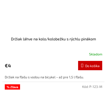
Držiak láhve na kolo/kolobežku s rýchlu pinákom
Skladom
€4
Do košíka
Držiak na fľašu s vodou na bicykel – až pre 1,5 l fľašu.
Kód:
P-123-M
% Zľava