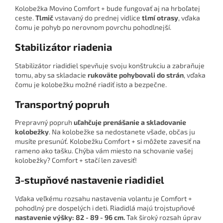
Kolobežka Movino Comfort + bude fungovať aj na hrboľatej
ceste.
Tlmič
vstavaný do prednej vidlice
tlmí otrasy
, vďaka
čomu je pohyb po nerovnom povrchu pohodlnejší.
Stabilizátor riadenia
Stabilizátor riadidiel spevňuje svoju konštrukciu a zabraňuje
tomu, aby sa skladacie
rukoväte pohybovali do strán
, vďaka
čomu je kolobežku možné riadiť isto a bezpečne.
Transportný popruh
Prepravný popruh
uľahčuje prenášanie a skladovanie
kolobežky
. Na kolobežke sa nedostanete všade, občas ju
musíte presunúť. Kolobežku Comfort + si môžete zavesiť na
rameno ako tašku. Chýba vám miesto na schovanie vašej
kolobežky? Comfort + stačí len zavesiť!
3-stupňové nastavenie riadidiel
Vďaka veľkému rozsahu nastavenia volantu je Comfort +
pohodlný pre dospelých i deti. Riadidlá majú trojstupňové
nastavenie výšky: 82 - 89 - 96 cm.
Tak široký rozsah úprav