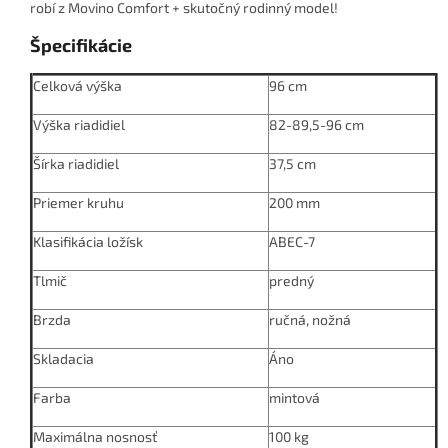
robí z Movino Comfort + skutočný rodinný model!
Špecifikácie
Celková výška
96 cm
Výška riadidiel
82-89,5-96 cm
Šírka riadidiel
37,5 cm
Priemer kruhu
200 mm
Klasifikácia ložísk
ABEC-7
Tlmič
predný
Brzda
ručná, nožná
Skladacia
Áno
Farba
mintová
Maximálna nosnosť
100 kg