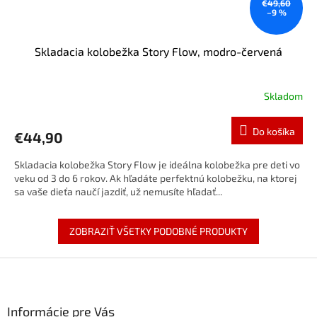
€49,60
–9 %
Skladacia kolobežka Story Flow, modro-červená
Skladom
Do košíka
€44,90
Skladacia kolobežka Story Flow je ideálna kolobežka pre deti vo
veku od 3 do 6 rokov. Ak hľadáte perfektnú kolobežku, na ktorej
sa vaše dieťa naučí jazdiť, už nemusíte hľadať...
ZOBRAZIŤ VŠETKY PODOBNÉ PRODUKTY
Z
á
p
ä
Informácie pre Vás