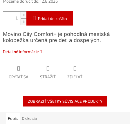
Môžeme doručiť do:
12.8.2026
Pridať do košíka
Movino City Comfort+ je pohodlná mestská
kolobežka určená pre deti a dospelých.
Detailné informácie
OPÝTAŤ SA
STRÁŽIŤ
ZDIEĽAŤ
ZOBRAZIŤ VŠETKY SÚVISIACE PRODUKTY
Popis
Diskusia