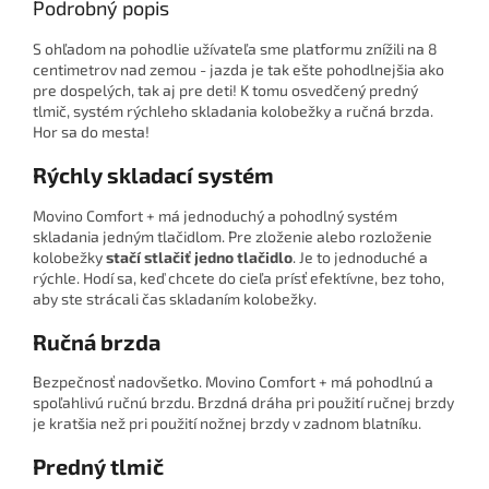
Podrobný popis
S ohľadom na pohodlie užívateľa sme platformu znížili na 8
centimetrov nad zemou - jazda je tak ešte pohodlnejšia ako
pre dospelých, tak aj pre deti! K tomu osvedčený predný
tlmič, systém rýchleho skladania kolobežky a ručná brzda.
Hor sa do mesta!
Rýchly skladací systém
Movino Comfort + má jednoduchý a pohodlný systém
skladania jedným tlačidlom. Pre zloženie alebo rozloženie
kolobežky
stačí stlačiť jedno tlačidlo
. Je to jednoduché a
rýchle. Hodí sa, keď chcete do cieľa prísť efektívne, bez toho,
aby ste strácali čas skladaním kolobežky.
Ručná brzda
Bezpečnosť nadovšetko. Movino Comfort + má pohodlnú a
spoľahlivú ručnú brzdu. Brzdná dráha pri použití ručnej brzdy
je kratšia než pri použití nožnej brzdy v zadnom blatníku.
Predný tlmič