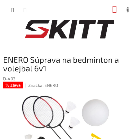
Prejsť
NÁKUP
na
obsah
KOŠÍK
ENERO Súprava na bedminton a
volejbal 6v1
D-403
Značka:
ENERO
% Zľava