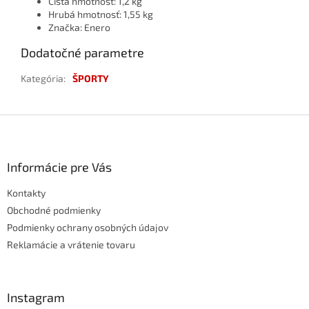
Čistá hmotnosť: 1,2 kg
Hrubá hmotnosť: 1,55 kg
Značka: Enero
Dodatočné parametre
Kategória
:
ŠPORTY
Z
á
p
ä
Informácie pre Vás
t
Kontakty
i
e
Obchodné podmienky
Podmienky ochrany osobných údajov
Reklamácie a vrátenie tovaru
Instagram