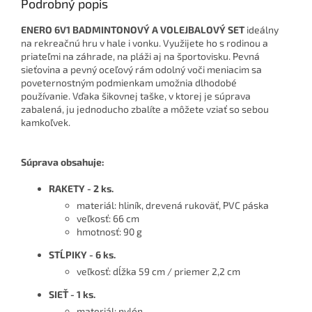
Podrobný popis
ENERO 6V1 BADMINTONOVÝ A VOLEJBALOVÝ SET
ideálny
na rekreačnú hru v hale i vonku. Využijete ho s rodinou a
priateľmi na záhrade, na pláži aj na športovisku. Pevná
sieťovina a pevný oceľový rám odolný voči meniacim sa
poveternostným podmienkam umožnia dlhodobé
používanie. Vďaka šikovnej taške, v ktorej je súprava
zabalená, ju jednoducho zbalíte a môžete vziať so sebou
kamkoľvek.
Súprava obsahuje:
RAKETY - 2 ks.
materiál: hliník, drevená rukoväť, PVC páska
veľkosť: 66 cm
hmotnosť: 90 g
STĹPIKY - 6 ks.
veľkosť: dĺžka 59 cm / priemer 2,2 cm
SIEŤ - 1 ks.
materiál: nylón