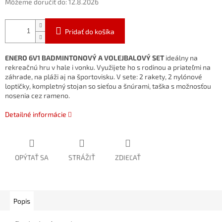
Môžeme doručiť do:
12.8.2026
Pridať do košíka
ENERO 6V1 BADMINTONOVÝ A VOLEJBALOVÝ SET
ideálny na
rekreačnú hru v hale i vonku. Využijete ho s rodinou a priateľmi na
záhrade, na pláži aj na športovisku. V sete: 2 rakety, 2 nylónové
loptičky, kompletný stojan so sieťou a šnúrami, taška s možnosťou
nosenia cez rameno.
Detailné informácie
OPÝTAŤ SA
STRÁŽIŤ
ZDIEĽAŤ
Popis