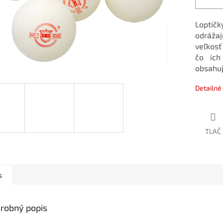
Loptič
odráža
veľkosť
čo ich
obsahuj
Detailné
TLAČ
s
robný popis