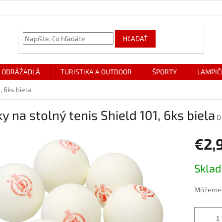
HĽADAŤ
ODRÁŽADLÁ
TURISTIKA A OUTDOOR
ŠPORTY
LAMPIČ
, 6ks biela
y na stolný tenis Shield 101, 6ks biela
D
€2,
Jednotk
Skla
cena:
Môžeme d