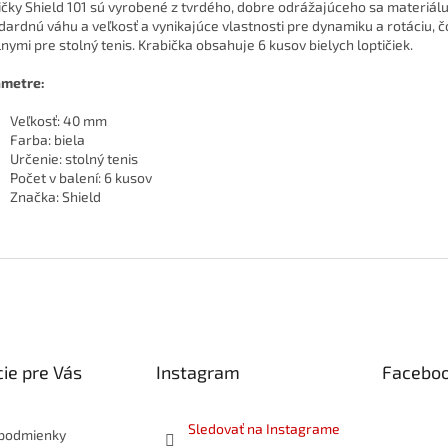
ičky Shield 101 sú vyrobené z tvrdého, dobre odrážajúceho sa materiál
dardnú váhu a veľkosť a vynikajúce vlastnosti pre dynamiku a rotáciu, čo
lnymi pre stolný tenis. Krabička obsahuje 6 kusov bielych loptičiek.
metre:
Veľkosť: 40 mm
Farba: biela
Určenie: stolný tenis
Počet v balení: 6 kusov
Značka: Shield
ie pre Vás
Instagram
Facebo
Sledovať na Instagrame
podmienky