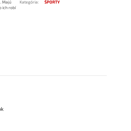
u. Majú
Kategória
:
ŠPORTY
 ich robí
ok