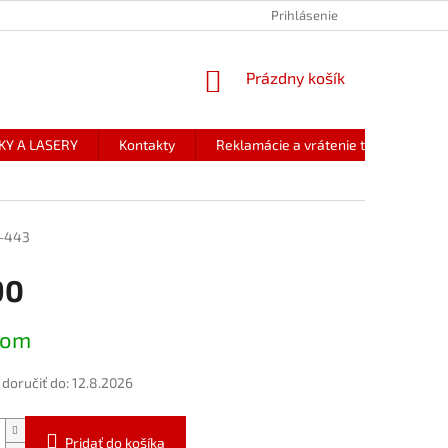
Prihlásenie
NÁKUPNÝ
Prázdny košík
KOŠÍK
KY A LASERY
Kontakty
Reklamácie a vrátenie tovaru
-443
90
ová
dom
oručiť do:
12.8.2026
Pridať do košíka