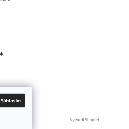
ok
Súhlasím
Vytvoril Shoptet