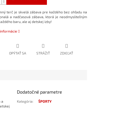
nný terč je skvelá zábava pre každého bez ohľadu na
onalá a nadčasová zábava, ktorá je neodmysliteľným
aždého baru, ale aj detskej izby!
 informácie
OPÝTAŤ SA
STRÁŽIŤ
ZDIEĽAŤ
Dodatočné parametre
 a
Kategória
:
ŠPORTY
etskej