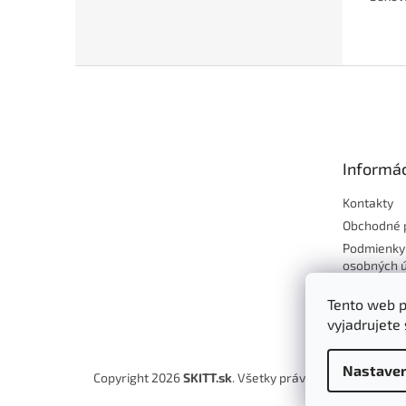
Z
á
p
ä
t
Informác
i
e
Kontakty
Obchodné 
Podmienky
osobných 
Reklamácie
Tento web p
tovaru
vyjadrujete 
Nastaven
Copyright 2026
SKITT.sk
. Všetky práva vyhradené.