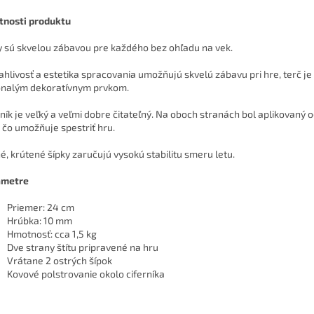
tnosti produktu
y sú skvelou zábavou pre každého bez ohľadu na vek.
ahlivosť a estetika spracovania umožňujú skvelú zábavu pri hre, terč je
nalým dekoratívnym prvkom.
rník je veľký a veľmi dobre čitateľný. Na oboch stranách bol aplikovaný o
, čo umožňuje spestriť hru.
é, krútené šípky zaručujú vysokú stabilitu smeru letu.
ametre
Priemer: 24 cm
Hrúbka: 10 mm
Hmotnosť: cca 1,5 kg
Dve strany štítu pripravené na hru
Vrátane 2 ostrých šípok
Kovové polstrovanie okolo ciferníka