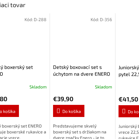
iaci tovar
Kód:
D-288
Kód:
D-356
ý boxerský set
Detský boxovací set s
Juniorský
O
úchytom na dvere ENERO
pytel 22,
rukavice
Skladom
Skladom
,80
€39,90
€41,50
o košíka
Do košíka
Do ko
ý boxerský set ENERO
Predstavujeme skvelý
Juniorský 
uje boxerské rukavice a
boxerský set s držiakom na
vrece 22,5
cie vrece.
dvere značky Enero - je to
rukavice 