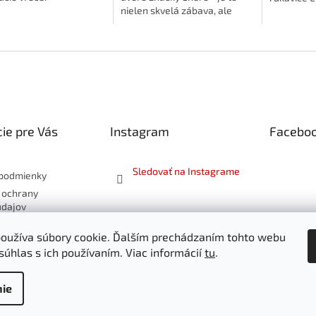
nielen skvelá zábava, ale
taktiež tréning, ktorý rozvíja
schopnosti každého dieťaťa.
ie pre Vás
Instagram
Facebo
Sledovať na Instagrame
podmienky
 ochrany
údajov
 a vrátenie
oužíva súbory cookie. Ďalším prechádzaním tohto webu
súhlas s ich používaním. Viac informácií
tu
.
ie