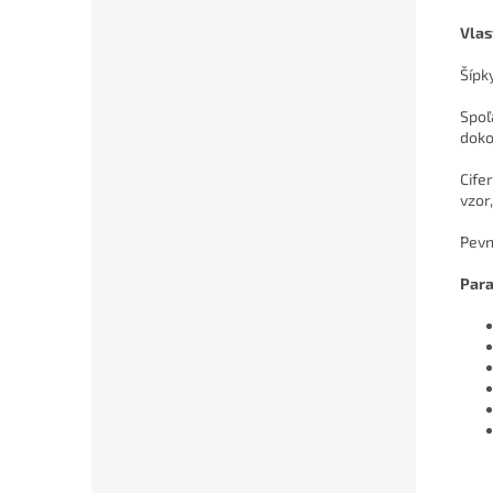
Vlas
Šípk
Spoľ
doko
Cife
vzor
Pevn
Par