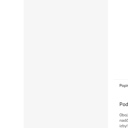
Popi
Pod
Oboj
nadč
izby!