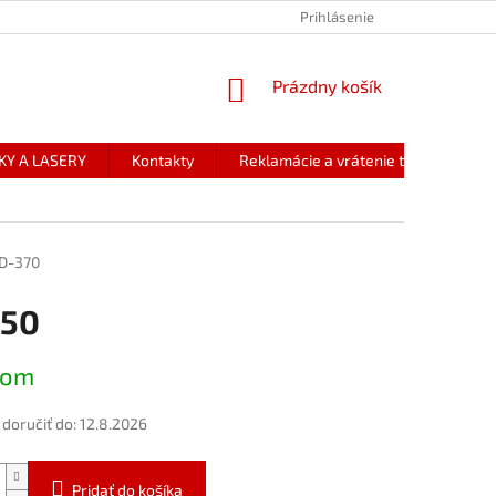
Prihlásenie
NÁKUPNÝ
Prázdny košík
KOŠÍK
KY A LASERY
Kontakty
Reklamácie a vrátenie tovaru
D-370
,50
ová
dom
oručiť do:
12.8.2026
Pridať do košíka