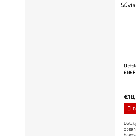
Súvis
Detsk
ENER
€18
D
Detsk
obsah
boxova