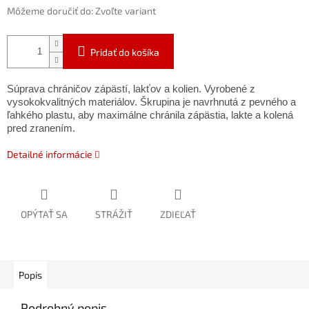
Môžeme doručiť do:
Zvoľte variant
Pridať do košíka
Súprava chráničov zápästí, lakťov a kolien. Vyrobené z
vysokokvalitných materiálov. Škrupina je navrhnutá z pevného a
ľahkého plastu, aby maximálne chránila zápästia, lakte a kolená
pred zranením.
Detailné informácie
OPÝTAŤ SA
STRÁŽIŤ
ZDIEĽAŤ
Popis
Podrobný popis