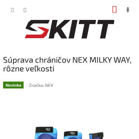
Prejsť
NÁKUP
na
obsah
KOŠÍK
Súprava chráničov NEX MILKY WAY,
rôzne veľkosti
Značka:
NEX
Novinka