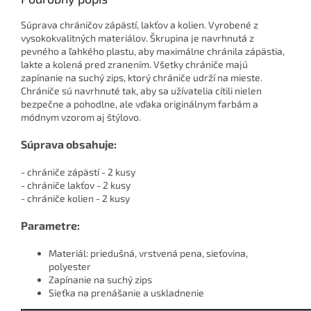
Súprava chráničov zápästí, lakťov a kolien. Vyrobené z
vysokokvalitných materiálov. Škrupina je navrhnutá z
pevného a ľahkého plastu, aby maximálne chránila zápästia,
lakte a kolená pred zranením. Všetky chrániče majú
zapínanie na suchý zips, ktorý chrániče udrží na mieste.
Chrániče sú navrhnuté tak, aby sa užívatelia cítili nielen
bezpečne a pohodlne, ale vďaka originálnym farbám a
módnym vzorom aj štýlovo.
Súprava obsahuje:
- chrániče zápästí - 2 kusy
- chrániče lakťov - 2 kusy
- chrániče kolien - 2 kusy
Parametre:
Materiál: priedušná, vrstvená pena, sieťovina,
polyester
Zapínanie na suchý zips
Sieťka na prenášanie a uskladnenie