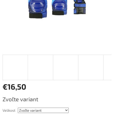
€16,50
Jednotková
Zvoľte variant
cena:
Velikost