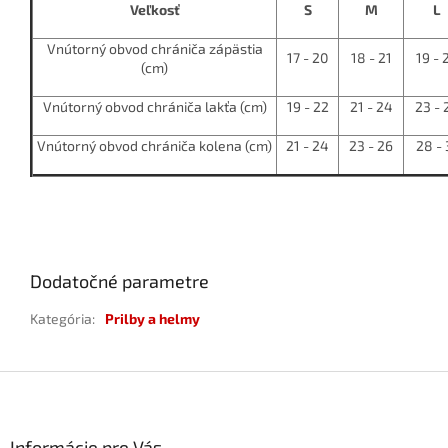
Veľkosť
S
M
L
Vnútorný obvod chrániča zápästia
17 - 20
18 - 21
19 - 
(cm)
Vnútorný obvod chrániča lakťa (cm)
19 - 22
21 - 24
23 - 
Vnútorný obvod chrániča kolena (cm)
21 - 24
23 - 26
28 - 
Dodatočné parametre
Kategória
:
Prilby a helmy
Z
á
p
ä
Informácie pre Vás