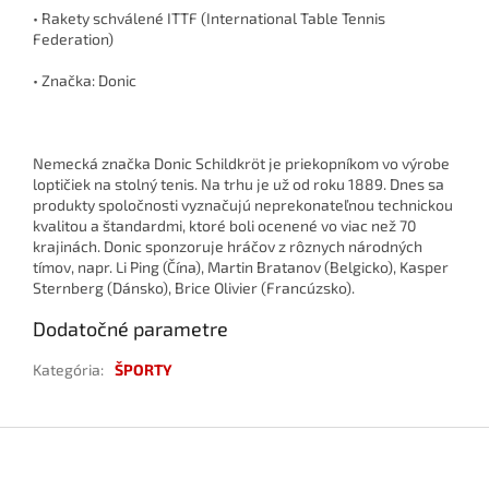
• Rakety schválené ITTF (International Table Tennis
Federation)
• Značka: Donic
Nemecká značka Donic Schildkröt je priekopníkom vo výrobe
loptičiek na stolný tenis. Na trhu je už od roku 1889. Dnes sa
produkty spoločnosti vyznačujú neprekonateľnou technickou
kvalitou a štandardmi, ktoré boli ocenené vo viac než 70
krajinách. Donic sponzoruje hráčov z rôznych národných
tímov, napr. Li Ping (Čína), Martin Bratanov (Belgicko), Kasper
Sternberg (Dánsko), Brice Olivier (Francúzsko).
Dodatočné parametre
Kategória
:
ŠPORTY
Z
á
p