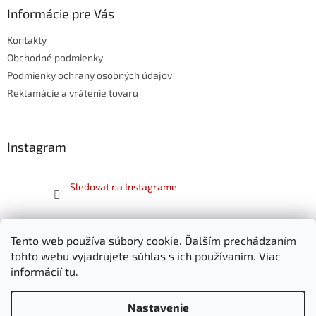
ä
Informácie pre Vás
t
Kontakty
i
e
Obchodné podmienky
Podmienky ochrany osobných údajov
Reklamácie a vrátenie tovaru
Instagram
Sledovať na Instagrame
Facebook
Tento web používa súbory cookie. Ďalším prechádzaním
SKITT.sk
tohto webu vyjadrujete súhlas s ich používaním. Viac
informácií
tu
.
Nastavenie
Vytvoril Shoptet