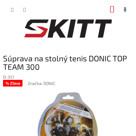
Prejsť
NÁKUP
na
obsah
KOŠÍK
Súprava na stolný tenis DONIC TOP
TEAM 300
D-351
Značka:
DONIC
% Zľava