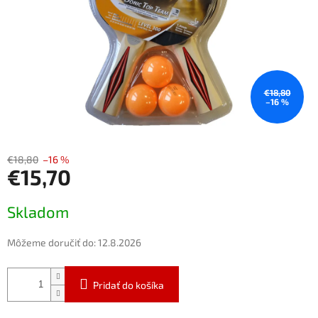
€18,80
–16 %
€18,80
–16 %
€15,70
Jednotková
Skladom
cena:
Môžeme doručiť do:
12.8.2026
Pridať do košíka