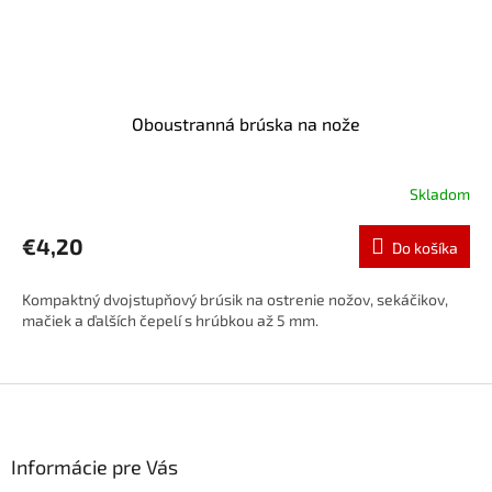
Oboustranná brúska na nože
Skladom
€4,20
Do košíka
Kompaktný dvojstupňový brúsik na ostrenie nožov, sekáčikov,
mačiek a ďalších čepelí s hrúbkou až 5 mm.
Z
á
p
ä
Informácie pre Vás
t