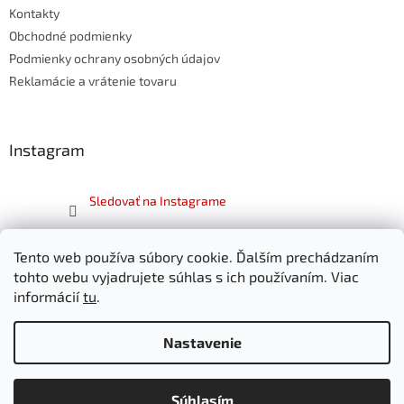
Kontakty
i
e
Obchodné podmienky
Podmienky ochrany osobných údajov
Reklamácie a vrátenie tovaru
Instagram
Sledovať na Instagrame
Facebook
Tento web používa súbory cookie. Ďalším prechádzaním
tohto webu vyjadrujete súhlas s ich používaním. Viac
informácií
tu
.
Nastavenie
Vytvoril Shoptet
Súhlasím
Copyright 2026
SKITT.sk
. Všetky práva vyhradené.