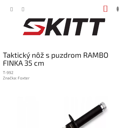
Prejsť
NÁKUP
na
obsah
KOŠÍK
Taktický nôž s puzdrom RAMBO
FINKA 35 cm
T-992
Značka:
Foxter