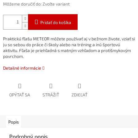
Môžeme doručiť do:
Zvoľte variant
Pridať do košíka
Praktickú fľašu METEOR môžete používať aj v bežnom živote, vziať si
ju so sebou do práce či školy alebo na tréning a inú športovú
aktivitu. Fľaša je priehľadná s matným vzhľadom a protišmykovým
povrchom.
Detailné informácie
OPÝTAŤ SA
STRÁŽIŤ
ZDIEĽAŤ
Popis
Podrobný popis