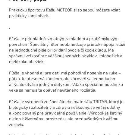
Praktickú športovú fľašu METEOR si so sebou môžete vziať
prakticky kamkoľvek.
.
Fľaša je priehľadná s matným vzhľadom a protišmykovým
povrchom. Špeciálny filter neobmedzuje prietok nápoja, slúži
na jednoduché pitie pri pridaní ovocia či kociek ľadu. Má
správnu veľkosť pre väčšinu jazdných bicyklov, kolobežiek a
elektrokolobežiek.
Fľaša je vhodná aj pre deti, má pohodlné nosenie na ruke –
pútko. Je utesnená zámkom, ale zároveň sa jednoducho
a rýchlo otvára jedným dotykom. Vďaka špeciálnemu zámku
veka sa nemusíte obávať nevítaného rozliatia.
Fľaša je vyrobená zo špeciálneho materiálu TRITAN, ktorý je
biologicky rozložiteľný a zdraviu neškodný. Je veľmi odolný
a koncipovaný pre pravidelné používanie. Výrobok je šetrný
nielen k životnému prostrediu, ale predovšetkým k vášmu
zdraviu.