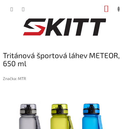
Prejsť
NÁKUP
na
obsah
KOŠÍK
Tritánová športová láhev METEOR,
650 ml
Značka:
MTR