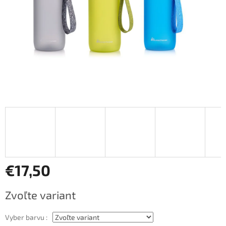
€17,50
Jednotková
Zvoľte variant
cena:
Vyber barvu :