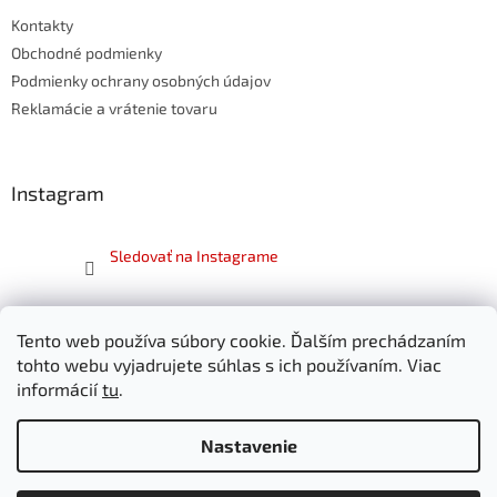
t
Kontakty
i
e
Obchodné podmienky
Podmienky ochrany osobných údajov
Reklamácie a vrátenie tovaru
Instagram
Sledovať na Instagrame
Facebook
Tento web používa súbory cookie. Ďalším prechádzaním
SKITT.sk
tohto webu vyjadrujete súhlas s ich používaním. Viac
informácií
tu
.
Nastavenie
Vytvoril Shoptet