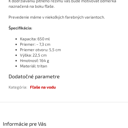
K dodržiavaniu pitného režimu vás bude motivovať odmerka
naznačená na boku fľaše.
Prevedenie máme v niekoľkých farebných variantoch.
Špecifikácia:
Kapacita: 650 ml
Priemer: ~ 7,3 cm
Priemer otvoru: 5,5 cm
Výška: 22,5 cm
Hmotnosť: 164 g
Materiál: tritan
Dodatočné parametre
Kategória
:
Fľaše na vodu
Z
á
p
ä
Informácie pre Vás