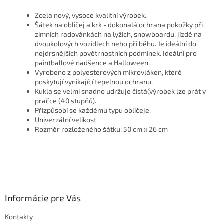
Zcela nový, vysoce kvalitní výrobek.
Šátek na obličej a krk - dokonalá ochrana pokožky při
zimních radovánkách na lyžích, snowboardu, jízdě na
dvoukolových vozidlech nebo při běhu.
Je ideální do
nejdrsnějších povětrnostních podmínek.
Ideální pro
paintballové nadšence a Halloween.
Vyrobeno z polyesterových mikrovláken, které
poskytují vynikající tepelnou ochranu.
Kukla se velmi snadno udržuje čistá(výrobek lze prát v
pračce (40 stupňů).
Přizpůsobí se každému typu obličeje.
Univerzální velikost
Rozměr rozloženého šátku: 50 cm x 26 cm
Z
á
p
ä
Informácie pre Vás
t
Kontakty
i