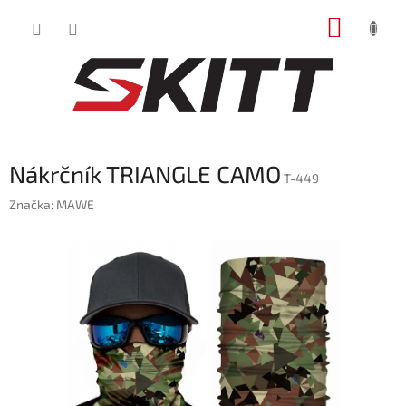
Prejsť
NÁKUP
na
obsah
KOŠÍK
Nákrčník TRIANGLE CAMO
T-449
Značka:
MAWE