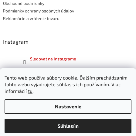
e
Obchodné podmienky
Podmienky ochrany osobných údajov
Reklamácie a vrátenie tovaru
Instagram
Sledovať na Instagrame
Facebook
Tento web používa súbory cookie. Ďalším prechádzaním
tohto webu vyjadrujete súhlas s ich používaním. Viac
informácií
tu
.
Nastavenie
Vytvoril Shoptet
Súhlasím
Copyright 2026
SKITT.sk
. Všetky práva vyhradené.