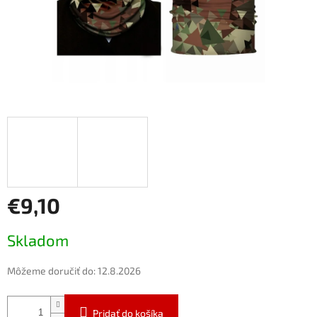
€9,10
Jednotková
Skladom
cena:
Môžeme doručiť do:
12.8.2026
Pridať do košíka