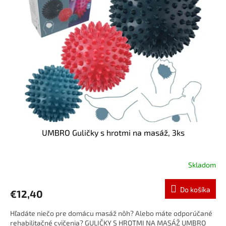
i
o
s
d
p
u
r
k
o
t
d
o
u
v
k
t
o
v
UMBRO Guličky s hrotmi na masáž, 3ks
Skladom
Do košíka
€12,40
Hľadáte niečo pre domácu masáž nôh? Alebo máte odporúčané
rehabilitačné cvičenia? GULIČKY S HROTMI NA MASÁŽ UMBRO