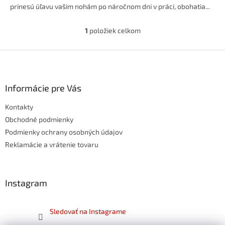
prinesú úľavu vašim nohám po náročnom dni v práci, obohatia...
1
položiek celkom
O
v
l
Z
á
á
d
p
a
ä
Informácie pre Vás
c
t
i
Kontakty
i
e
p
e
Obchodné podmienky
r
Podmienky ochrany osobných údajov
v
Reklamácie a vrátenie tovaru
k
y
v
ý
Instagram
p
i
s
Sledovať na Instagrame
u