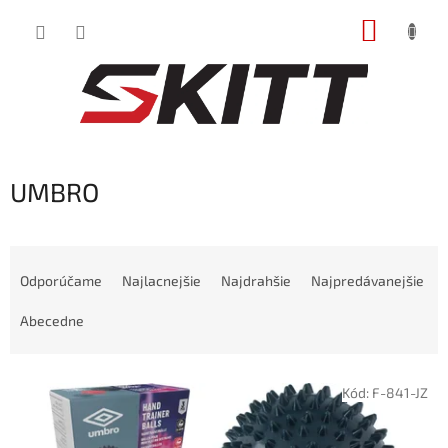
Prejsť
NÁKUP
na
obsah
KOŠÍK
UMBRO
R
a
Odporúčame
Najlacnejšie
Najdrahšie
Najpredávanejšie
d
e
Abecedne
n
i
V
e
Kód:
F-841-JZ
ý
p
p
r