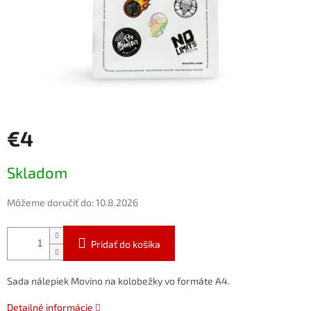
€4
Jednotková
Skladom
cena:
Môžeme doručiť do:
10.8.2026
Pridať do košíka
Sada
nálepiek
Movino
na
kolobežky
vo
formáte
A4.
Detailné informácie