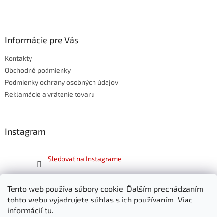
Z
á
p
ä
Informácie pre Vás
t
Kontakty
i
e
Obchodné podmienky
Podmienky ochrany osobných údajov
Reklamácie a vrátenie tovaru
Instagram
Sledovať na Instagrame
Facebook
Tento web používa súbory cookie. Ďalším prechádzaním
tohto webu vyjadrujete súhlas s ich používaním. Viac
informácií
tu
.