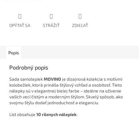
OPÝTAŤ SA
STRÁŽIŤ
ZDIEĽAŤ
Popis
Podrobný popis
Sada samolepiek
MOVINO
je dizajnová kolekcia s motívmi
kolobežiek, ktorá prináša štýlový vzhľad a osobitosť. Tieto
nálepky sú v elegantnej bielej farbe – ideálne na oživenie
vašich vecí čistým a moderným štýlom. Skvelý spôsob, ako
svojmu štýlu dodať jednoduchosť a eleganciu.
List obsahuje
10 rôznych nálepiek
.