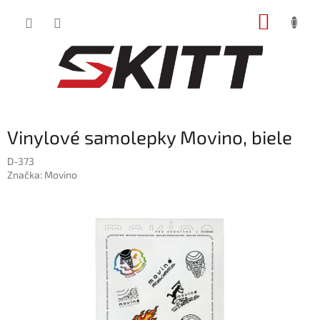
Prejsť
NÁKUP
na
obsah
KOŠÍK
Vinylové samolepky Movino, biele
D-373
Značka:
Movino