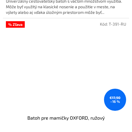
Univerzálny cestovateľský batoh s väčším množstvom využitia.
Môže byť využitý na klasické nosenie a použitie v meste, na
výlety alebo aj vďaka úložným priestorom môže byť...
Kód:
T-391-RU
% Zľava
€17,90
–16 %
Batoh pre mamičky OXFORD, ružový