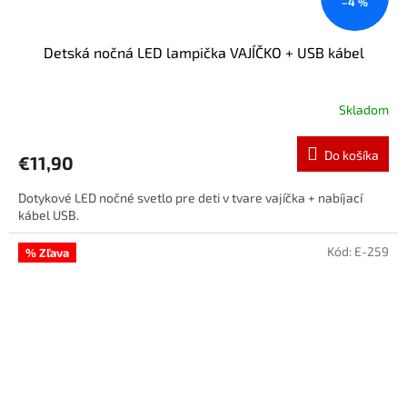
–4 %
Detská nočná LED lampička VAJÍČKO + USB kábel
Skladom
Do košíka
€11,90
Dotykové LED nočné svetlo pre deti v tvare vajíčka + nabíjací
kábel USB.
Kód:
E-259
% Zľava