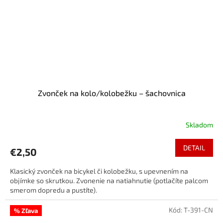
Zvonček na kolo/kolobežku – šachovnica
Skladom
DETAIL
€2,50
Klasický zvonček na bicykel či kolobežku, s upevnením na
objímke so skrutkou. Zvonenie na natiahnutie (potlačíte palcom
smerom dopredu a pustíte).
Kód:
T-391-CN
% Zľava