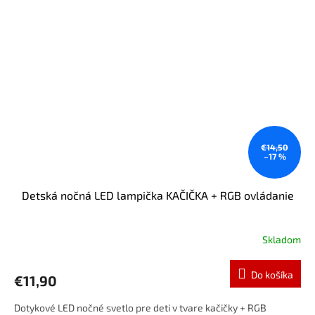
€14,50
–17 %
Detská nočná LED lampička KAČIČKA + RGB ovládanie
Skladom
Do košíka
€11,90
Dotykové LED nočné svetlo pre deti v tvare kačičky + RGB