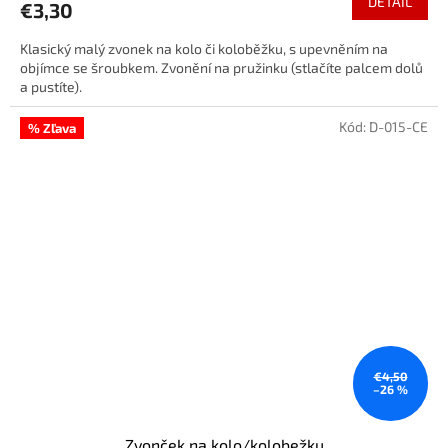
DETAIL
€3,30
Klasický malý zvonek na kolo či koloběžku, s upevněním na
objímce se šroubkem. Zvonění na pružinku (stlačíte palcem dolů
a pustíte).
Kód:
D-015-CE
% Zľava
€4,50
–26 %
Zvonček na kolo/kolobežku