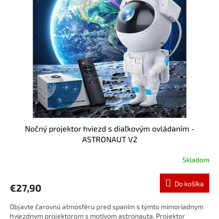
i
o
s
d
p
u
r
k
o
t
d
o
u
v
k
t
o
v
Nočný projektor hviezd s diaľkovým ovládaním -
ASTRONAUT V2
Skladom
Do košíka
€27,90
Objavte čarovnú atmosféru pred spaním s týmto mimoriadnym
hviezdnym projektorom s motívom astronauta. Projektor