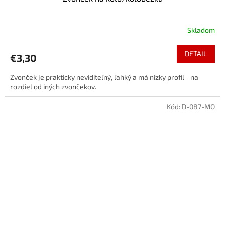
Skladom
DETAIL
€3,30
Zvonček je prakticky neviditeľný, ľahký a má nízky profil - na
rozdiel od iných zvončekov.
Kód:
D-087-MO