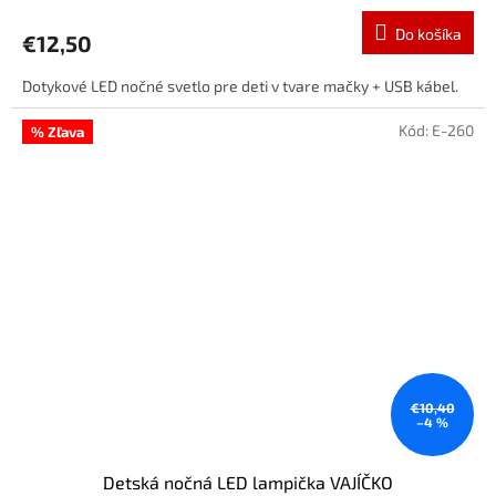
Do košíka
€12,50
Dotykové LED nočné svetlo pre deti v tvare mačky + USB kábel.
Kód:
E-260
% Zľava
€10,40
–4 %
Detská nočná LED lampička VAJÍČKO