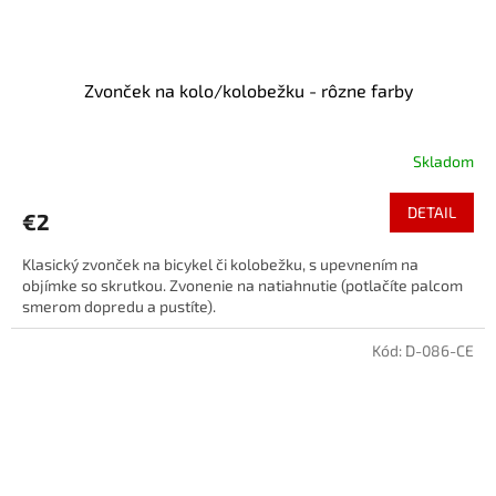
Zvonček na kolo/kolobežku - rôzne farby
Skladom
DETAIL
€2
Klasický zvonček na bicykel či kolobežku, s upevnením na
objímke so skrutkou. Zvonenie na natiahnutie (potlačíte palcom
smerom dopredu a pustíte).
Kód:
D-086-CE