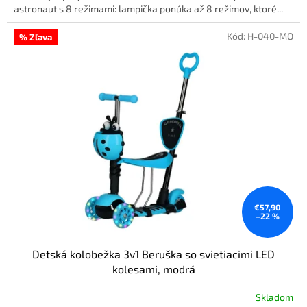
astronaut s 8 režimami: lampička ponúka až 8 režimov, ktoré...
Kód:
H-040-MO
% Zľava
€57,90
–22 %
Detská kolobežka 3v1 Beruška so svietiacimi LED
kolesami, modrá
Skladom