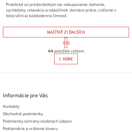
Praktické sú predovšetkým na: nakupovanie, behanie,
vychádzky, relaxáciu a odpočinok, domáce práce, cvičenie v
telocvični aj každodennú činnosť.
NAČÍTAŤ 21 ĎALŠÍCH
S
1
3
t
O
r
44
položiek celkom
v
á
l
HORE
n
á
k
d
o
v
Z
a
a
c
á
n
i
p
i
e
ä
Informácie pre Vás
e
p
t
r
Kontakty
i
v
e
Obchodné podmienky
k
y
Podmienky ochrany osobných údajov
v
Reklamácie a vrátenie tovaru
ý