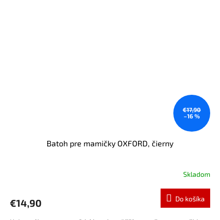
€17,90
–16 %
Batoh pre mamičky OXFORD, čierny
Skladom
Do košíka
€14,90