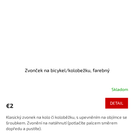
Zvonček na bicykel/kolobežku, farebný
Skladom
DETAIL
€2
Klasický zvonek na kolo či koloběžku, s upevněním na objímce se
šroubkem. Zvonění na natáhnutí (potlačíte palcem směrem
dopředu a pustíte).