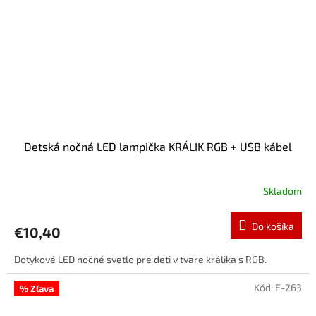
Detská nočná LED lampička KRÁLIK RGB + USB kábel
Skladom
Do košíka
€10,40
Dotykové LED nočné svetlo pre deti v tvare králika s RGB.
Kód:
E-263
% Zľava