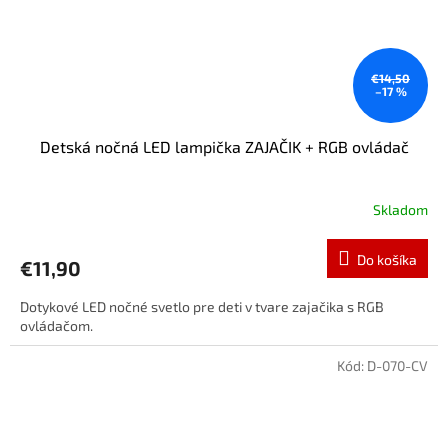
€14,50
–17 %
Detská nočná LED lampička ZAJAČIK + RGB ovládač
Skladom
Do košíka
€11,90
Dotykové LED nočné svetlo pre deti v tvare zajačika s RGB
ovládačom.
Kód:
D-070-CV