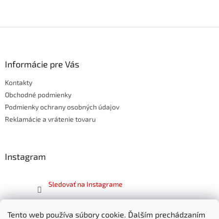
Z
á
p
ä
Informácie pre Vás
t
Kontakty
i
e
Obchodné podmienky
Podmienky ochrany osobných údajov
Reklamácie a vrátenie tovaru
Instagram
Sledovať na Instagrame
Facebook
Tento web používa súbory cookie. Ďalším prechádzaním