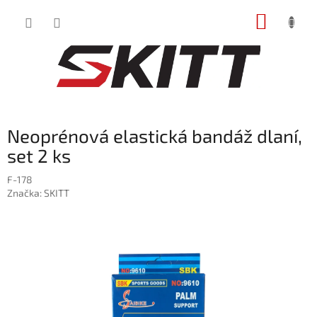
Prejsť
NÁKUP
na
obsah
KOŠÍK
Neoprénová elastická bandáž dlaní,
set 2 ks
F-178
Značka:
SKITT