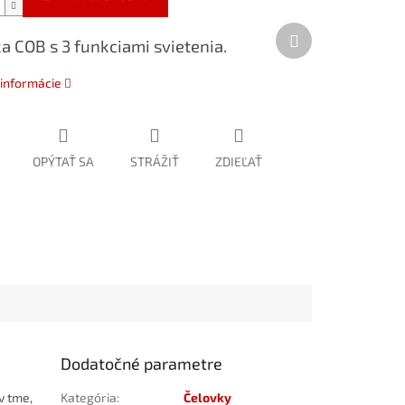
Ďalší
a COB s 3 funkciami svietenia.
produkt
 informácie
OPÝTAŤ SA
STRÁŽIŤ
ZDIEĽAŤ
Dodatočné parametre
v tme,
Kategória
:
Čelovky