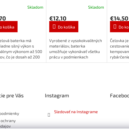
íjací set
Skladom
Skladom
,70
€12,10
€14,50
o košíka
Do košíka
Do ko
čelová baterka má
Vyrobené z vysokokvalitných
Čelovka je
adne silný výkon s
materiálov, baterka
cestovanie
álnym výkonom až 500
umožňuje vykonávať všetku
kempovanie
v, čo je dosah až 200
prácu v podmienkach
rybárčeni
. Malá veľkosť a
vyžadujúcich osvetlenie bez
aktivít, kt
rzálne nasadenie na
zapojenia rúk. Malá veľkosť...
osvetlenie
aistí komfort,...
ie pre Vás
Instagram
Facebo
Sledovať na Instagrame
podmienky
 ochrany
údajov