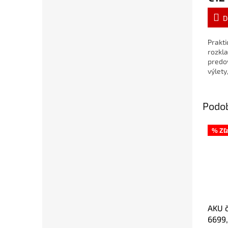
D
Prakti
rozkla
predo
výlety
alebo 
dispo
priest
Podo
% Zľ
AKU č
6699,