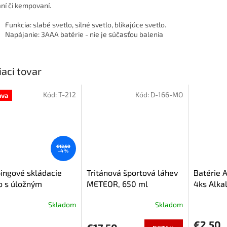
ní či kempovaní.
Funkcia: slabé svetlo, silné svetlo, blikajúce svetlo.
Napájanie: 3AAA batérie - nie je súčasťou balenia
iaci tovar
Kód:
T-212
Kód:
D-166-MO
ava
€12,50
–4 %
ingové skládacie
Tritánová športová láhev
Batérie 
o s úložným
METEOR, 650 ml
4ks Alka
storom, maskáčové
Skladom
Skladom
€2,50