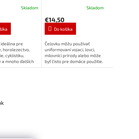
Skladom
Skladom
€14,50
šíka
Do košíka
 ideálna pre
Čelovku môžu používať
, horolezectvo,
uniformovaní vojaci, lovci,
, cyklistiku,
milovníci prírody alebo môže
e a mnoho ďalších
byť čisto pre domáce použitie.
oré vyžadujú
Umožňuje vám vykonávať
.
akúkoľvek prácu v
podmienkach vyžadujúcich...
ok