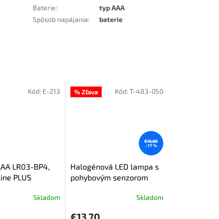
Baterie
:
typ AAA
Spôsob napájania
:
baterie
Kód:
E-213
Kód:
T-483-050
% Zľava
€16,60
–17 %
AAA LR03-BP4,
Halogénová LED lampa s
line PLUS
pohybovým senzorom
IP66 50W, studená biela.
Skladom
Skladom
€13,70