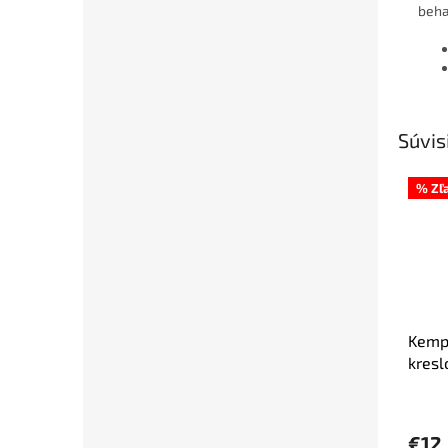
beha
Súvis
% Zľ
Kemp
kresl
prie
€12