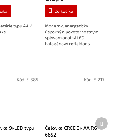
šíka
Do košíka
batérie typu AA /
Moderný, energeticky
4ks.
úsporný a poveternostným
vplyvom odolný LED
halogénový reflektor s
pohybovým senzorom –
ideálny pre vonkajšie aj
vnútorné použitie
Kód:
E-385
Kód:
E-217
Ďalší
produkt
vka 9xLED typu
Čelovka CREE 3x AA R6
6652