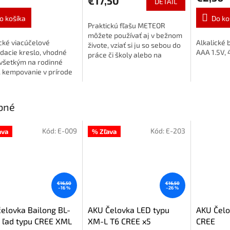
€17,50
DETAIL
o košíka
Do ko
Praktickú fľašu METEOR
môžete používať aj v bežnom
cké viacúčelové
Alkalické 
živote, vziať si ju so sebou do
dacie kreslo, vhodné
AAA 1.5V, 
práce či školy alebo na
všetkým na rodinné
tréning a inú športovú
, kempovanie v prírode
aktivitu. Fľaša je priehľadná s
pre rybárov. Kreslo
matným vzhľadom...
nuje úložným
orom na zapínací zips,...
bné
Kód:
E-009
Kód:
E-203
ava
% Zľava
€16,50
€16,50
–16 %
–26 %
elovka Bailong BL-
AKU Čelovka LED typu
AKU Čelo
 ľad typu CREE XML
XM-L T6 CREE x5
CREE