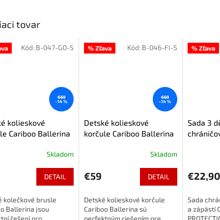
iaci tovar
Kód:
B-047-GO-S
Kód:
B-046-FI-S
ava
% Zľava
% Zľava
€69
€69
–14 %
–14 %
é kolieskové
Detské kolieskové
Sada 3 d
le Cariboo Ballerina
korčule Cariboo Ballerina
chráničo
 kolieskami, Zlaté
s LED kolieskami, fialové
Ballerina
Skladom
Skladom
€59
€22,9
DETAIL
DETAIL
é kolečkové brusle
Detské kolieskové korčule
Sada chrán
o Ballerina jsou
Cariboo Ballerina sú
a zápästí 
tní řešení pro
perfektným riešením pre
PROTECTIO