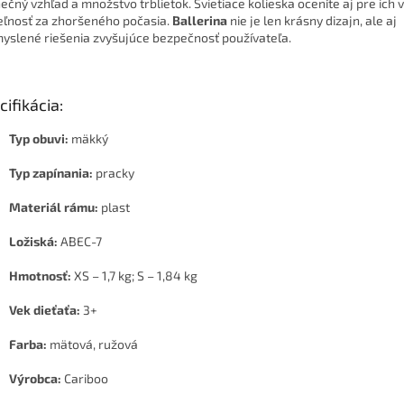
nečný vzhľad a množstvo trblietok. Svietiace kolieska oceníte aj pre ich
teľnosť za zhoršeného počasia.
Ballerina
nie je len krásny dizajn, ale aj
yslené riešenia zvyšujúce bezpečnosť používateľa.
cifikácia:
Typ obuvi:
mäkký
Typ zapínania:
pracky
Materiál rámu:
plast
Ložiská:
ABEC-7
Hmotnosť:
XS – 1,7 kg; S – 1,84 kg
Vek dieťaťa:
3+
Farba:
mätová, ružová
Výrobca:
Cariboo