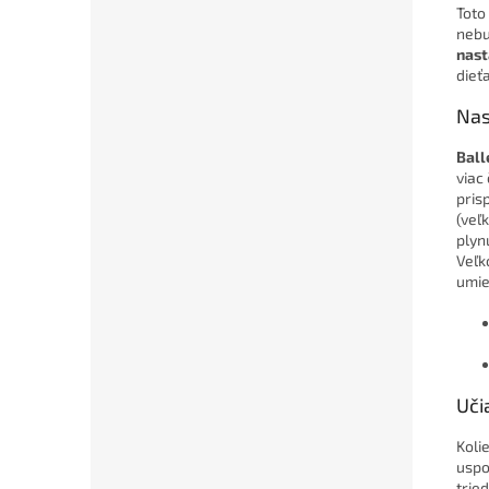
Toto
nebu
nast
dieť
Nas
Ball
viac
pris
(veľ
plyn
Veľk
umie
Uči
Koli
uspo
trie