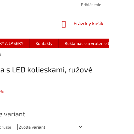
Prihlásenie
NÁKUPNÝ
Prázdny košík
KOŠÍK
KY A LASERY
Kontakty
Reklamácie a vrátenie tovaru
é
na s LED kolieskami, ružové
 %
ová
e variant
brusle