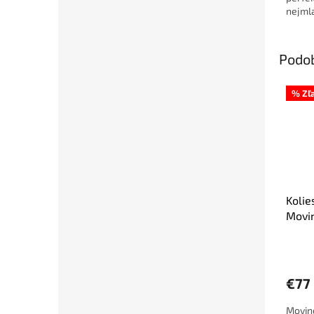
nejml
uživat
koleč
rovno
Podo
nepřek
% Zľ
Kolie
Movin
€77
Movin