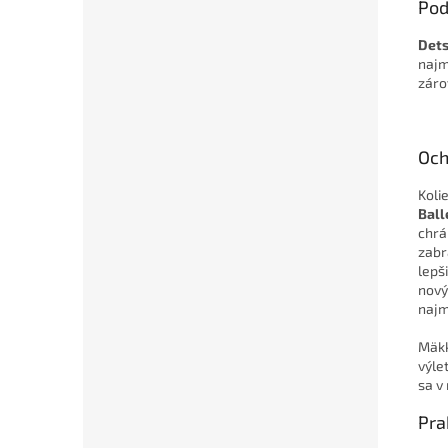
Pod
Dets
najm
záro
Oc
Koli
Ball
chrá
zabr
lepš
nový
najm
Mäkk
výle
sa v 
Pra