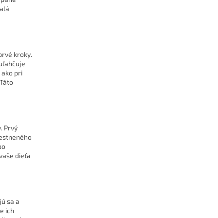
malá
prvé kroky.
uľahčuje
ako pri
 Táto
. Prvý
iestneného
po
vaše dieťa
jú sa a
e ich