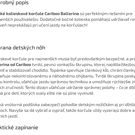
robný popis
ké kolieskové korčule Cariboo Ballerina
sú perfektným riešením pre
enších používateľov. Dodatočné bočné kolieska pomáhajú udržiavať r
veň neprekážajú pri učení jazdy na korčuliach!
hrana
detských
nôh
eskové korčule pre najmenších musia byť predovšetkým bezpečné, a pr
erina od Cariboo
tvrdú, pevnú vonkajšiu škrupinu, ktorej najdôležitejšo
niť a stabilizovať chodidlo. Topánka spevňuje členkový kĺb, chráni členk
aňuje nekontrolovanému a náhodnému ohýbaniu. Tvrdá škrupina posky
iu kontrolu, uľahčuje jazdu správnou technikou a umožňuje rýchlejšie z
ch zručností. Tento dizajn uľahčuje udržanie správnej polohy – čo je dôl
ä pre deti, ktorých svaly ešte nie sú plne vyvinuté.
á vnútorná podšívka zabezpečí pohodlie detským nožičkám aj pri dlhší
toch. Navyše sa dá vybrať a vyprať, takže korčule vždy vyzerajú dobre 
nich jazdí.
ktické
zapínanie