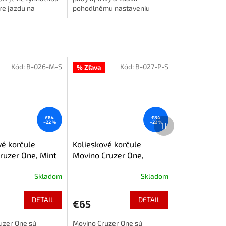
re jazdu na
pohodlnému nastaveniu
ch korčuliach alebo
sedia ako uliate. Ľahké,
de.
odolné a s poriadnym
vetraním – takže žiadne...
Kód:
B-026-M-S
Kód:
B-027-P-S
% Zľava
€84
€84
Ďalší
–22 %
–22 %
produkt
vé korčule
Kolieskové korčule
ruzer One, Mint
Movino Cruzer One,
Ružová
Skladom
Skladom
DETAIL
DETAIL
€65
uzer One sú
Movino Cruzer One sú