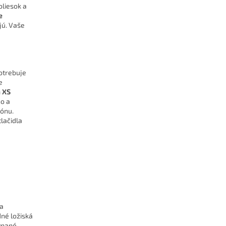
oliesok a
e
jú. Vaše
potrebuje
e
m
XS
ho a
zónu.
lačidla
 a
dné ložiská
sypané