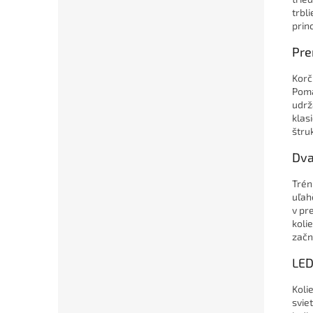
trbl
prin
Pr
Korč
Pomá
udrž
klas
štru
Dv
Trén
uľah
v pr
koli
začn
LE
Koli
svie