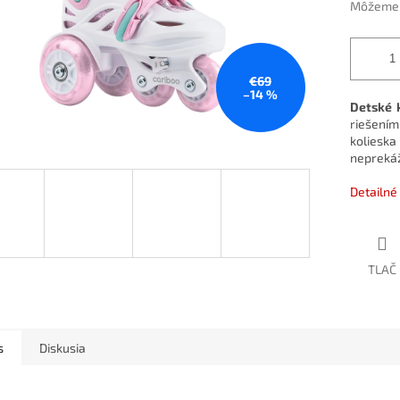
Môžeme d
€69
–14 %
Detské
riešen
kolies
nepreká
Detailné
TLAČ
s
Diskusia