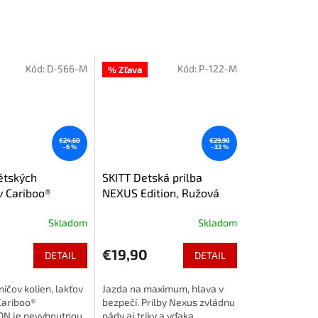
Kód:
D-566-M
Kód:
P-122-M
% Zľava
€24,60
€29,90
–6 %
–33 %
ětských
SKITT Detská prilba
v Cariboo®
NEXUS Edition, Ružová
, ružové
Skladom
Skladom
0
€19,90
DETAIL
DETAIL
ičov kolien, lakťov
Jazda na maximum, hlava v
Cariboo®
bezpečí. Prilby Nexus zvládnu
N je nevyhnutnou
pády aj triky a vďaka