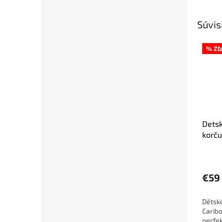
Súvis
% Zľ
Detsk
korču
s LED
€59
Dětsk
Caribo
perfek