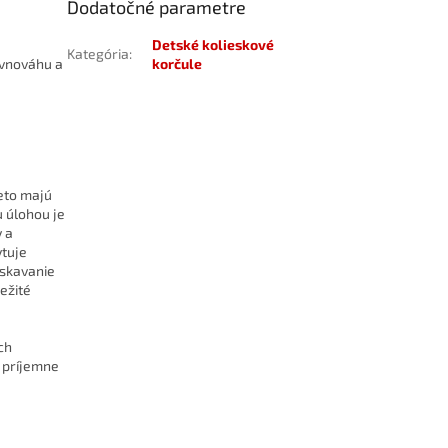
Dodatočné parametre
Detské kolieskové
Kategória
:
ovnováhu a
korčule
eto majú
u úlohou je
y a
tuje
ískavanie
ežité
ch
a príjemne