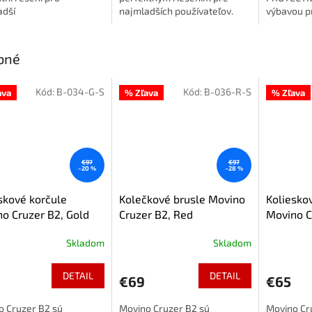
adší
najmladších používateľov.
výbavou p
ele. Dodatečná boční
Dodatočné bočné kolieska
kolieskový
ka pomáhají udržovat
pomáhajú udržiavať
skateboar
váhu a zároveň
rovnováhu a zároveň
bné
áží při učení...
neprekážajú pri...
Kód:
B-034-G-S
Kód:
B-036-R-S
ava
% Zľava
% Zľava
€97
€97
–20 %
–28 %
skové korčule
Kolečkové brusle Movino
Koliesko
o Cruzer B2, Gold
Cruzer B2, Red
Movino C
Skladom
Skladom
DETAIL
DETAIL
€69
€65
o Cruzer B2 sú
Movino Cruzer B2 sú
Movino Cr