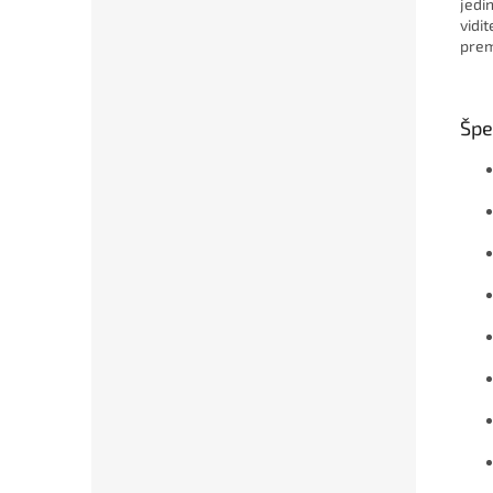
jedi
vidi
prem
Špe