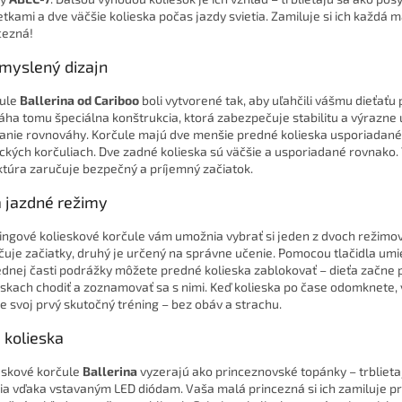
ietkami a dve väčšie kolieska počas jazdy svietia. Zamiluje si ich každá 
cezná!
emyslený
dizajn
ule
Ballerina od Cariboo
boli vytvorené tak, aby uľahčili vášmu dieťaťu 
ha tomu špeciálna konštrukcia, ktorá zabezpečuje stabilitu a výrazne 
anie rovnováhy. Korčule majú dve menšie predné kolieska usporiadané 
ických korčuliach. Dve zadné kolieska sú väčšie a usporiadané rovnako.
ktúra zaručuje bezpečný a príjemný začiatok.
a
jazdné
režimy
ingové kolieskové korčule vám umožnia vybrať si jeden z dvoch režimov
čuje začiatky, druhý je určený na správne učenie. Pomocou tlačidla um
ednej časti podrážky môžete predné kolieska zablokovať – dieťa začne 
eskach chodiť a zoznamovať sa s nimi. Keď kolieska po čase odomknete, 
e svoj prvý skutočný tréning – bez obáv a strachu.
D
kolieska
eskové korčule
Ballerina
vyzerajú ako princeznovské topánky – trblieta
tia vďaka vstavaným LED diódam. Vaša malá princezná si ich zamiluje pr