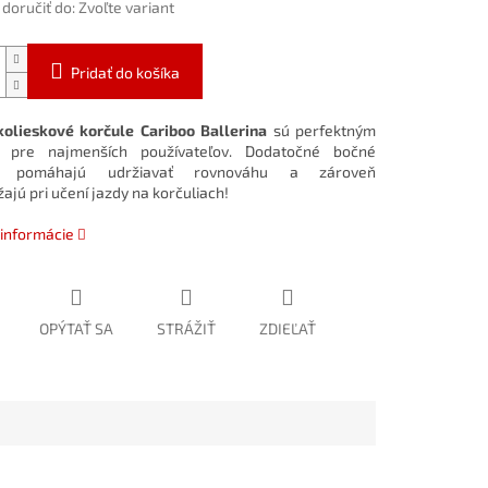
oručiť do:
Zvoľte variant
Pridať do košíka
kolieskové
korčule
Cariboo
Ballerina
sú
perfektným
ím
pre
najmenších
používateľov.
Dodatočné
bočné
ka
pomáhajú
udržiavať
rovnováhu
a
zároveň
žajú
pri
učení
jazdy
na
korčuliach!
 informácie
OPÝTAŤ SA
STRÁŽIŤ
ZDIEĽAŤ