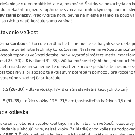
 riešenie je nielen praktické, ale aj bezpečné. Šnúrky sa nezachytia do k
dú prekážať pri jazde. Topánka je vybavená praktickým zapínaním –
dv
aviteľné pracky
. Pracky držia nohu pevne na mieste a ľahko sa používa
a sa rýchlo naučí korčule samo zapínať.
tavenie
veľkosti
erina Cariboo
sú korčule na dlhú trať – nemusíte sa báť, ak vaše dieťa 
 času na zvládnutie techniky korčuľovania. Nastavenie veľkosti umožňuj
pôsobiť topánku veľkosti detskej nohy. Vybrať si môžete medzi modelo
kosti 26–30) a
S
(veľkosti 31–35). Vďaka možnosti rýchleho, jednoduché
ulého nastavenia sa nemusíte obávať, že korčule poslúžia len jednu se
osť topánky si prispôsobíte aktuálnym potrebám pomocou praktického t
stneného v zadnej časti korčule.
XS (26–30)
– dĺžka vložky: 17–19 cm (nastaviteľná každých 0,5 cm)
S (31–35)
– dĺžka vložky: 19,5–21,5 cm (nastaviteľná každých 0,5 cm)
ace
kolieska
eska sú vyrobené z vysoko kvalitných materiálov. Ich veľkosť, rozostupy
riadanie uľahčujú prvé, neisté kroky. Za hladký chod kolies sú zodpove
dy
ABEC-7
. Ďalšou výhodou koliesok je ich vzhľad – trblietajú sa ako po