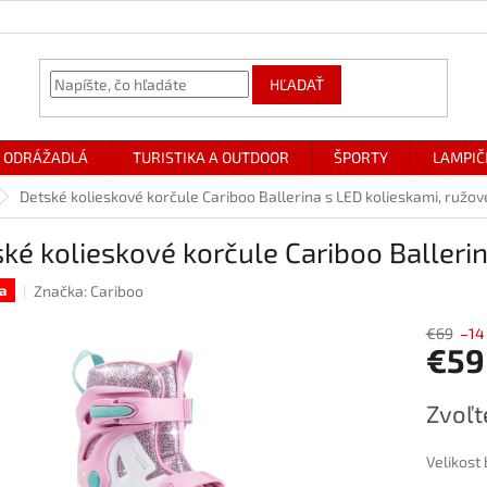
HĽADAŤ
ODRÁŽADLÁ
TURISTIKA A OUTDOOR
ŠPORTY
LAMPIČ
Detské kolieskové korčule Cariboo Ballerina s LED kolieskami, ružov
ké kolieskové korčule Cariboo Balleri
Značka:
Cariboo
a
€69
–14
€59
Jednotk
Zvoľt
cena:
Velikost 