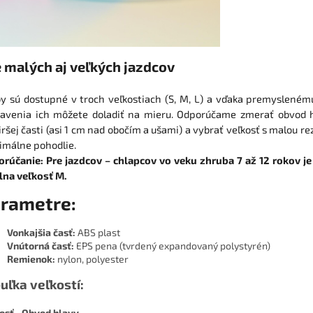
 malých aj veľkých jazdcov
by sú dostupné v troch veľkostiach (S, M, L) a vďaka premyslené
avenia ich môžete doladiť na mieru. Odporúčame zmerať obvod h
iršej časti (asi 1 cm nad obočím a ušami) a vybrať veľkosť s malou r
málne pohodlie.
rúčanie: Pre jazdcov – chlapcov vo veku zhruba 7 až 12 rokov je
lna veľkosť M.
rametre:
Vonkajšia časť:
ABS plast
Vnútorná časť:
EPS pena (tvrdený expandovaný polystyrén)
Remienok:
nylon, polyester
uľka veľkostí:
osť
Obvod hlavy