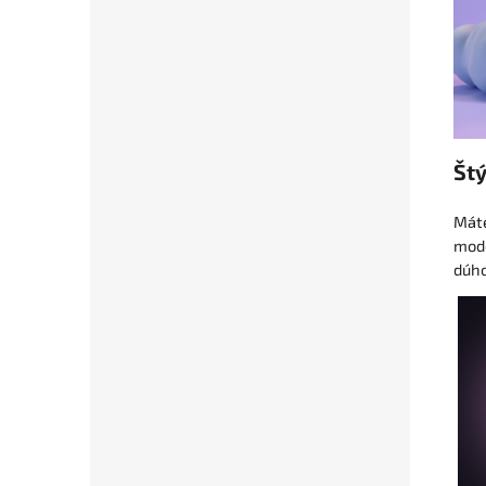
Štý
Máte
mode
dúho