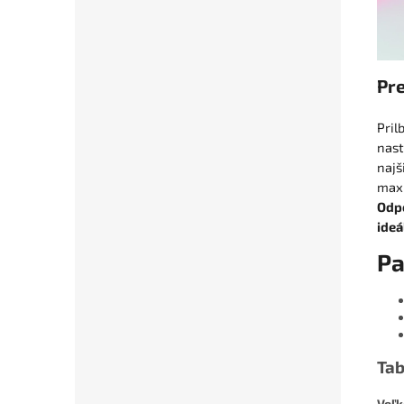
Pre
Pril
nast
najš
maxi
Odpo
ideá
Pa
Tab
Veľk