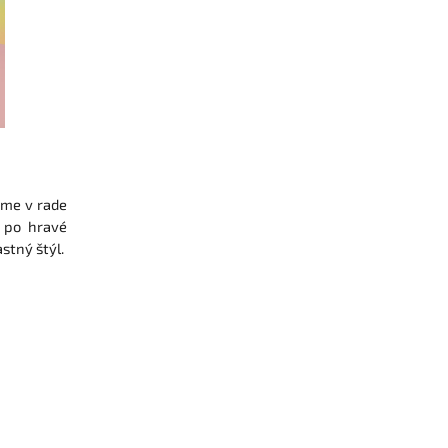
kame v rade
ž po hravé
stný štýl.