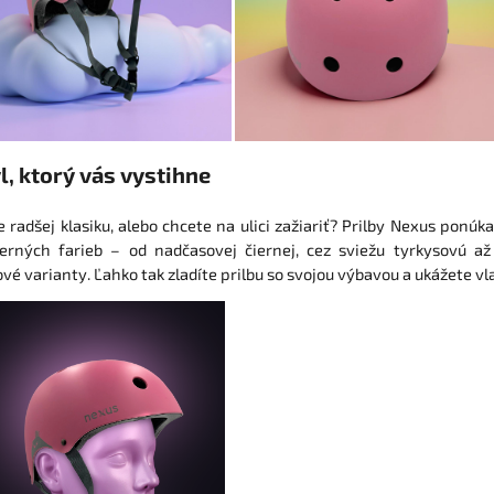
l, ktorý vás vystihne
 radšej klasiku, alebo chcete na ulici zažiariť? Prilby Nexus ponú
rných farieb – od nadčasovej čiernej, cez sviežu tyrkysovú a
vé varianty. Ľahko tak zladíte prilbu so svojou výbavou a ukážete vla