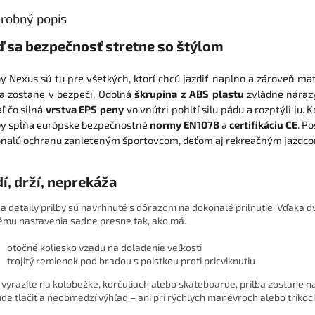
robný popis
 sa bezpečnosť stretne so štýlom
by Nexus sú tu pre všetkých, ktorí chcú jazdiť naplno a zároveň mať
a zostane v bezpečí. Odolná
škrupina z ABS plastu
zvládne nárazy
aľ čo silná
vrstva EPS peny
vo vnútri pohltí silu pádu a rozptýli ju. 
by spĺňa európske bezpečnostné
normy EN1078
a
certifikáciu CE
. P
nalú ochranu zanieteným športovcom, deťom aj rekreačným jazdco
í, drží, neprekáža
 a detaily prilby sú navrhnuté s dôrazom na dokonalé prilnutie. Vďaka 
ému nastavenia sadne presne tak, ako má.
otočné koliesko vzadu na doladenie veľkosti
trojitý remienok pod bradou s poistkou proti pricviknutiu
ž vyrazíte na kolobežke, korčuliach alebo skateboarde, prilba zostane n
de tlačiť a neobmedzí výhľad – ani pri rýchlych manévroch alebo trikoc