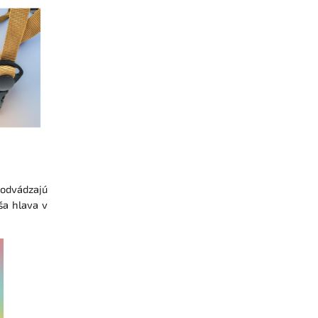
 odvádzajú
ša hlava v