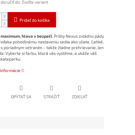
oručiť do:
Zvoľte variant
Pridať do košíka
 maximum, hlava v bezpečí
.
Prilby Nexus zvládnu pády
 a vďaka pohodlnému nastaveniu sedia ako uliate. Ľahké,
 s poriadnym vetraním – takže žiadne prehrievanie, len
da. Vyberte si farbu, ktorá vás vystihne, a ukáže váš
 skateparku.
 informácie
OPÝTAŤ SA
STRÁŽIŤ
ZDIEĽAŤ