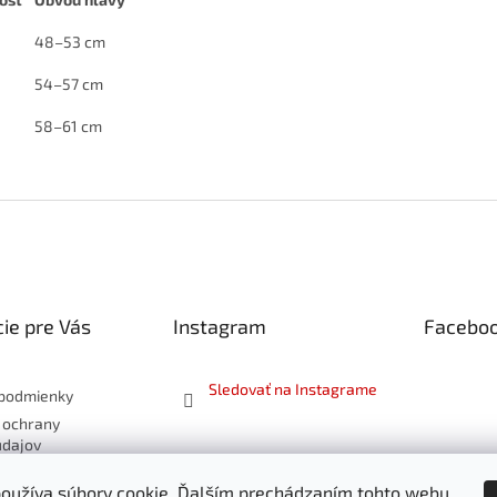
48–53 cm
54–57 cm
58–61 cm
ie pre Vás
Instagram
Facebo
Sledovať na Instagrame
podmienky
 ochrany
údajov
 a vrátenie
oužíva súbory cookie. Ďalším prechádzaním tohto webu