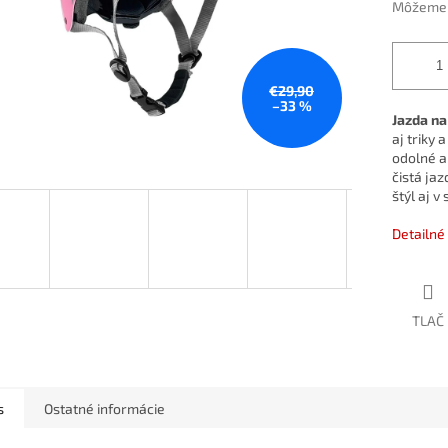
Môžeme d
€29,90
–33 %
Jazda na
aj triky
odolné a
čistá jaz
štýl aj v
Detailné
TLAČ
s
Ostatné informácie