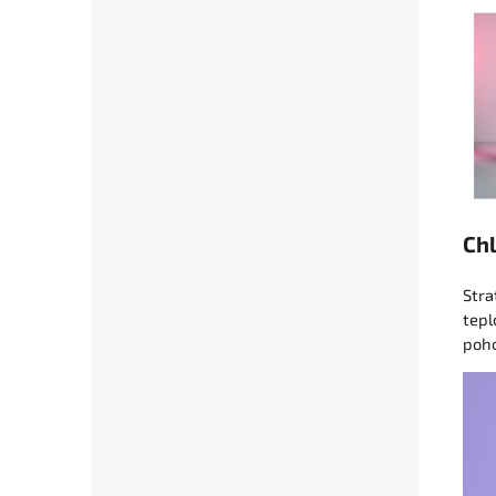
Chl
Stra
tepl
poh