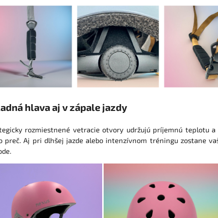
adná hlava aj v zápale jazdy
tegicky rozmiestnené vetracie otvory udržujú príjemnú teplotu a
o preč. Aj pri dlhšej jazde alebo intenzívnom tréningu zostane va
ode.