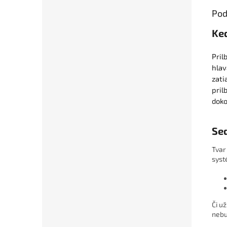
Pod
Keď
Pril
hlav
zati
pril
doko
Sed
Tvar
syst
Či u
nebu