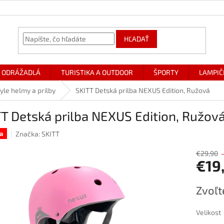
HĽADAŤ
ODRÁŽADLÁ
TURISTIKA A OUTDOOR
ŠPORTY
LAMPIČ
yle helmy a prilby
SKITT Detská prilba NEXUS Edition, Ružová
T Detská prilba NEXUS Edition, Ružov
Značka:
SKITT
a
€29,90
€19
Jednotk
Zvoľt
cena:
Velikost