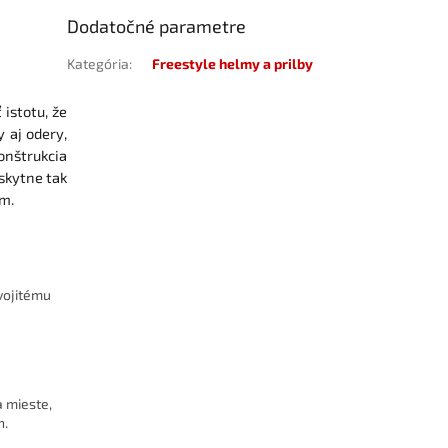
Dodatočné parametre
Kategória
:
Freestyle helmy a prilby
 istotu, že
 aj odery,
Konštrukcia
oskytne tak
m.
dvojitému
a mieste,
h.