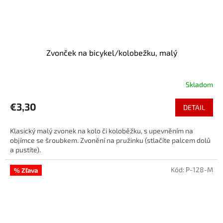
Zvonček na bicykel/kolobežku, malý
Skladom
€3,30
DETAIL
Klasický malý zvonek na kolo či koloběžku, s upevněním na
objímce se šroubkem. Zvonění na pružinku (stlačíte palcem dolů
a pustíte).
Kód:
P-128-M
% Zľava