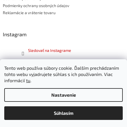
Podmienky ochrany osobných údajov
Reklamácie a vrátenie tovaru
Instagram
Sledovať na Instagrame
Facebook
Tento web používa súbory cookie. Ďalším prechádzaním
tohto webu vyjadrujete súhlas s ich používaním. Viac
informácií
tu
.
Nastavenie
Vytvoril Shoptet
Súhlasím
Copyright 2026
SKITT.sk
. Všetky práva vyhradené.