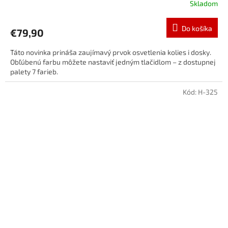
Skladom
Do košíka
€79,90
Táto novinka prináša zaujímavý prvok osvetlenia kolies i dosky.
Obľúbenú farbu môžete nastaviť jedným tlačidlom – z dostupnej
palety 7 farieb.
Kód:
H-325