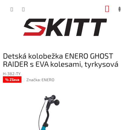
Prejsť
NÁKUP
na
obsah
KOŠÍK
Detská kolobežka ENERO GHOST
RAIDER s EVA kolesami, tyrkysová
H-382-TY
Značka:
ENERO
% Zľava