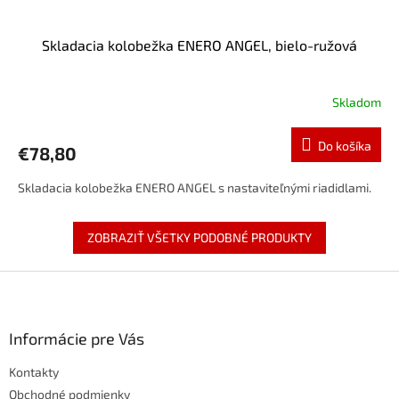
Skladacia kolobežka ENERO ANGEL, bielo-ružová
Skladom
Do košíka
€78,80
Skladacia kolobežka ENERO ANGEL s nastaviteľnými riadidlami.
ZOBRAZIŤ VŠETKY PODOBNÉ PRODUKTY
Z
á
p
ä
Informácie pre Vás
t
Kontakty
i
e
Obchodné podmienky