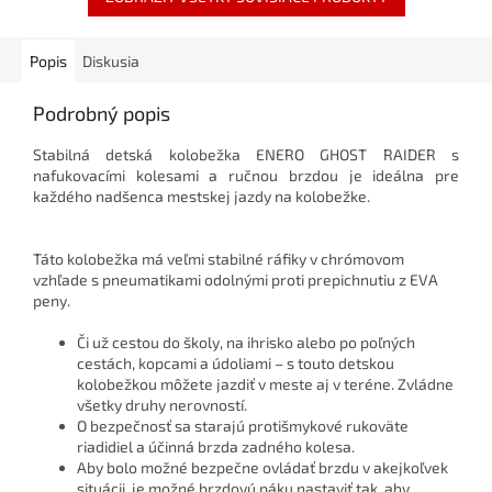
Popis
Diskusia
Podrobný popis
Stabilná detská kolobežka ENERO GHOST RAIDER s
nafukovacími kolesami a ručnou brzdou je ideálna pre
každého nadšenca mestskej jazdy na kolobežke.
Táto kolobežka má veľmi stabilné ráfiky v chrómovom
vzhľade s pneumatikami odolnými proti prepichnutiu z EVA
peny.
Či už cestou do školy, na ihrisko alebo po poľných
cestách, kopcami a údoliami – s touto detskou
kolobežkou môžete jazdiť v meste aj v teréne. Zvládne
všetky druhy nerovností.
O bezpečnosť sa starajú protišmykové rukoväte
riadidiel a účinná brzda zadného kolesa.
Aby bolo možné bezpečne ovládať brzdu v akejkoľvek
situácii, je možné brzdovú páku nastaviť tak, aby