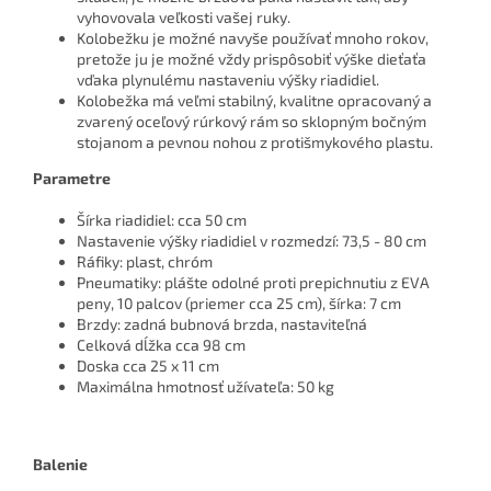
vyhovovala veľkosti vašej ruky.
Kolobežku je možné navyše používať mnoho rokov,
pretože ju je možné vždy prispôsobiť výške dieťaťa
vďaka plynulému nastaveniu výšky riadidiel.
Kolobežka má veľmi stabilný, kvalitne opracovaný a
zvarený oceľový rúrkový rám so sklopným bočným
stojanom a pevnou nohou z protišmykového plastu.
Parametre
Šírka riadidiel: cca 50 cm
Nastavenie výšky riadidiel v rozmedzí: 73,5 - 80 cm
Ráfiky: plast, chróm
Pneumatiky: plášte odolné proti prepichnutiu z EVA
peny, 10 palcov (priemer cca 25 cm), šírka: 7 cm
Brzdy: zadná bubnová brzda, nastaviteľná
Celková dĺžka cca 98 cm
Doska cca 25 x 11 cm
Maximálna hmotnosť užívateľa: 50 kg
Balenie