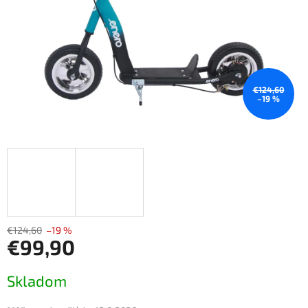
€124,60
–19 %
€124,60
–19 %
€99,90
Jednotková
Skladom
cena: