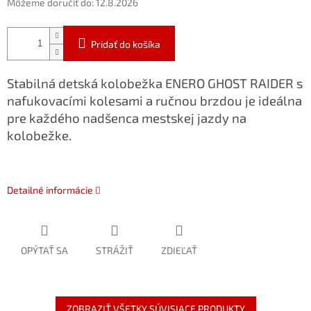
Môžeme doručiť do:
12.8.2026
Pridať do košíka
Stabilná detská kolobežka ENERO GHOST RAIDER s
nafukovacími kolesami a ručnou brzdou je ideálna
pre každého nadšenca mestskej jazdy na
kolobežke.
Detailné informácie
OPÝTAŤ SA
STRÁŽIŤ
ZDIEĽAŤ
ZOBRAZIŤ VŠETKY SÚVISIACE PRODUKTY