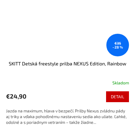
€35
–28 %
SKITT Detská freestyle prilba NEXUS Edition, Rainbow
Skladom
€24,90
DETAIL
Jazda na maximum, hlava v bezpečí. Prilby Nexus zvládnu pády
aj triky a vďaka pohodlnému nastaveniu sedia ako uliate. Ľahké,
odolné a s poriadnym vetraním – takže žiadne...