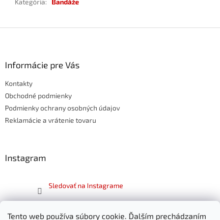
Kategória
:
Bandáže
Z
á
p
ä
Informácie pre Vás
t
Kontakty
i
e
Obchodné podmienky
Podmienky ochrany osobných údajov
Reklamácie a vrátenie tovaru
Instagram
Sledovať na Instagrame
Facebook
Tento web používa súbory cookie. Ďalším prechádzaním