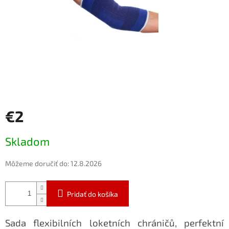
€2
Jednotková
Skladom
cena:
Môžeme doručiť do:
12.8.2026
Pridať do košíka
Sada flexibilních loketních chráničů, perfektní