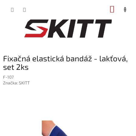
Prejsť
NÁKUP
na
obsah
KOŠÍK
Fixačná elastická bandáž - lakťová,
set 2ks
F-107
Značka:
SKITT