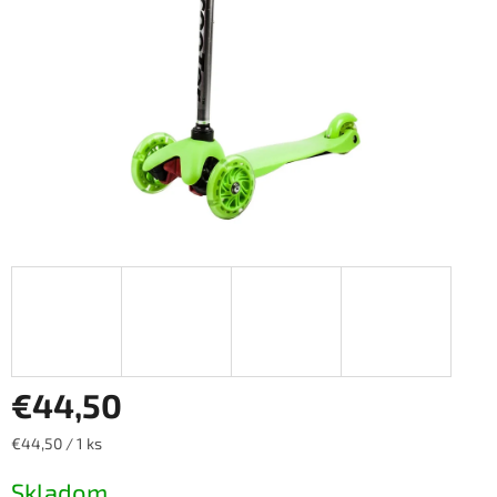
€44,50
Jednotková
€44,50 / 1 ks
cena:
Skladom