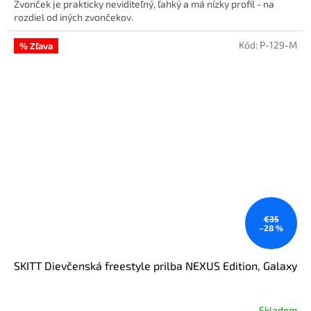
Zvonček je prakticky neviditeľný, ľahký a má nízky profil - na
rozdiel od iných zvončekov.
Kód:
P-129-M
% Zľava
€35
–28 %
SKITT Dievčenská freestyle prilba NEXUS Edition, Galaxy
Skladom