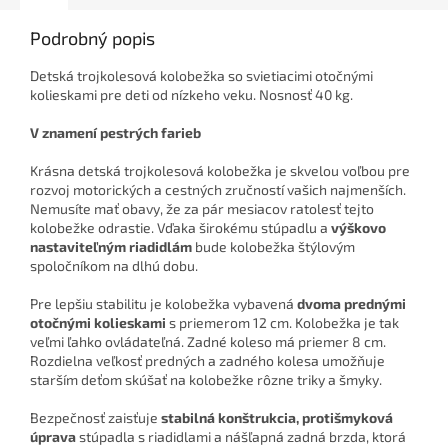
Podrobný popis
Detská trojkolesová kolobežka so svietiacimi otočnými
kolieskami pre deti od nízkeho veku. Nosnosť 40 kg.
V znamení pestrých farieb
Krásna detská trojkolesová kolobežka je skvelou voľbou pre
rozvoj motorických a cestných zručností vašich najmenších.
Nemusíte mať obavy, že za pár mesiacov ratolesť tejto
kolobežke odrastie. Vďaka širokému stúpadlu a
výškovo
nastaviteľným riadidlám
bude kolobežka štýlovým
spoločníkom na dlhú dobu.
Pre lepšiu stabilitu je kolobežka vybavená
dvoma prednými
otočnými kolieskami
s priemerom 12 cm. Kolobežka je tak
veľmi ľahko ovládateľná. Zadné koleso má priemer 8 cm.
Rozdielna veľkosť predných a zadného kolesa umožňuje
starším deťom skúšať na kolobežke rôzne triky a šmyky.
Bezpečnosť zaisťuje
stabilná konštrukcia, protišmyková
úprava
stúpadla s riadidlami a nášľapná zadná brzda, ktorá