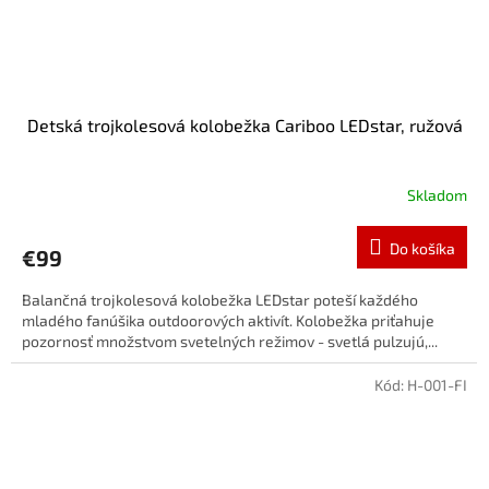
Detská trojkolesová kolobežka Cariboo LEDstar, ružová
Skladom
Do košíka
€99
Balančná trojkolesová kolobežka LEDstar poteší každého
mladého fanúšika outdoorových aktivít. Kolobežka priťahuje
pozornosť množstvom svetelných režimov - svetlá pulzujú,...
Kód:
H-001-FI