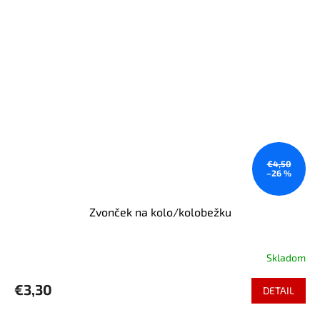
€4,50
–26 %
Zvonček na kolo/kolobežku
Skladom
€3,30
DETAIL