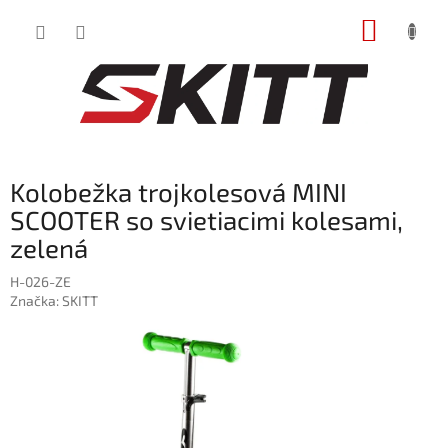
Prejsť
NÁKUP
na
obsah
KOŠÍK
Kolobežka trojkolesová MINI
SCOOTER so svietiacimi kolesami,
zelená
H-026-ZE
Značka:
SKITT