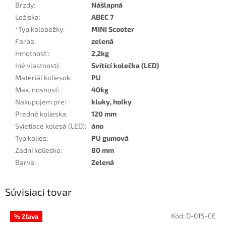
Brzdy
:
Nášlapná
Ložiska
:
ABEC 7
*Typ kolobežky
:
MINI Scooter
Farba
:
zelená
Hmotnost'
:
2,2kg
Iné vlastnosti
:
Svítící kolečka (LED)
Materiál koliesok
:
PU
Max. nosnosť
:
40kg
Nakupujem pre
:
kluky, holky
Predné kolieska
:
120 mm
Svietiace kolesá (LED)
:
áno
Typ kolies
:
PU gumová
Zadní koliesko
:
80 mm
Barva
:
Zelená
Súvisiaci tovar
Kód:
D-015-CE
% Zľava