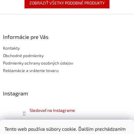
ZOBRAZIŤ VŠETKY PODOBNÉ PRODUKTY
Z
á
p
ä
Informácie pre Vás
t
Kontakty
i
e
Obchodné podmienky
Podmienky ochrany osobných údajov
Reklamácie a vrátenie tovaru
Instagram
Sledovať na Instagrame
Facebook
Tento web používa súbory cookie. Ďalším prechádzaním