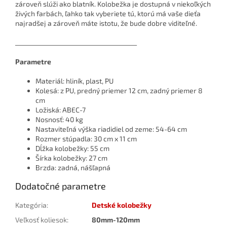
zároveň slúži ako blatník. Kolobežka je dostupná v niekoľkých
živých farbách, ľahko tak vyberiete tú, ktorú má vaše dieťa
najradšej a zároveň máte istotu, že bude dobre viditeľné.
________________________________________
Parametre
Materiál: hliník, plast, PU
Kolesá: z PU, predný priemer 12 cm, zadný priemer 8
cm
Ložiská: ABEC-7
Nosnosť: 40 kg
Nastaviteľná výška riadidiel od zeme: 54-64 cm
Rozmer stúpadla: 30 cm x 11 cm
Dĺžka kolobežky: 55 cm
Šírka kolobežky: 27 cm
Brzda: zadná, nášľapná
Dodatočné parametre
Kategória
:
Detské kolobežky
Veľkosť koliesok
:
80mm-120mm