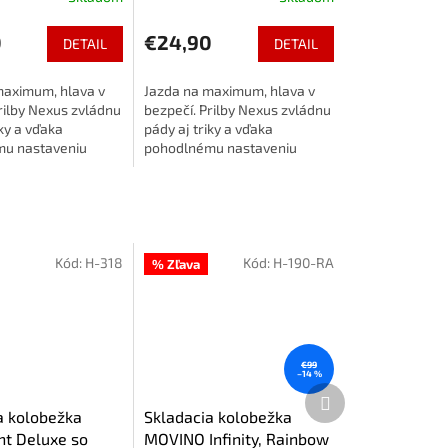
0
€24,90
DETAIL
DETAIL
maximum, hlava v
Jazda na maximum, hlava v
rilby Nexus zvládnu
bezpečí. Prilby Nexus zvládnu
iky a vďaka
pády aj triky a vďaka
u nastaveniu
pohodlnému nastaveniu
uliate. Ľahké,
sedia ako uliate. Ľahké,
s poriadnym
odolné a s poriadnym
 takže žiadne...
vetraním – takže žiadne...
Kód:
H-318
Kód:
H-190-RA
% Zľava
€99
–14 %
Ďalší
produkt
a kolobežka
Skladacia kolobežka
ht Deluxe so
MOVINO Infinity, Rainbow