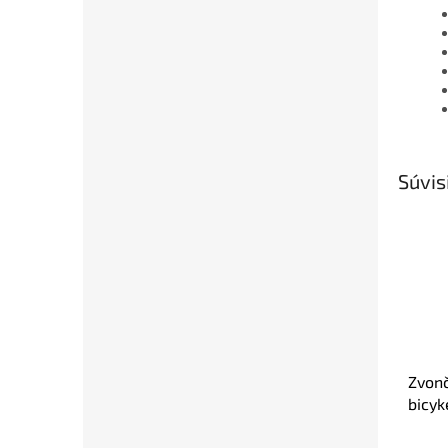
Súvis
Zvon
bicyk