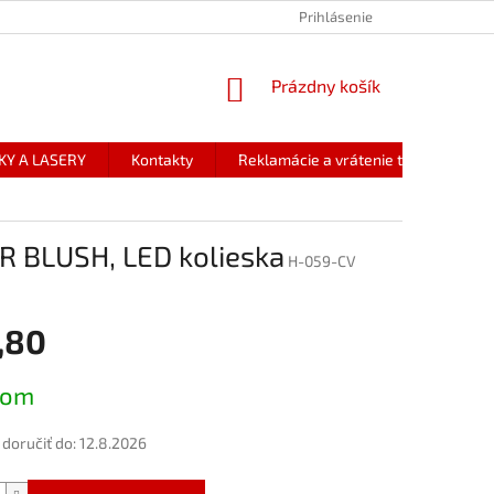
Prihlásenie
NÁKUPNÝ
Prázdny košík
KOŠÍK
KY A LASERY
Kontakty
Reklamácie a vrátenie tovaru
R BLUSH, LED kolieska
H-059-CV
,80
ová
dom
oručiť do:
12.8.2026