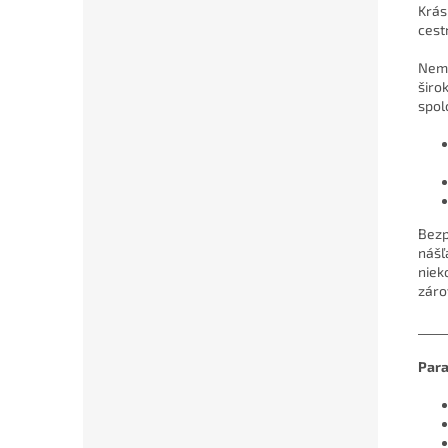
Krás
cest
Nemu
širo
spol
Bezp
nášľ
niek
záro
_____
Par