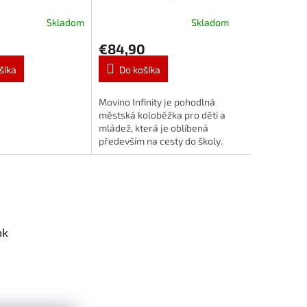
mi kolesami,
white
Skladom
Skladom
€84,90
šíka
Do košíka
Movino Infinity je pohodlná
městská koloběžka pro děti a
mládež, která je oblíbená
především na cesty do školy.
ok