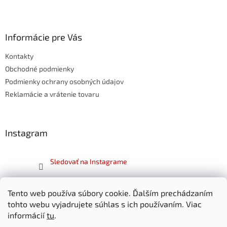
Z
á
p
ä
Informácie pre Vás
t
Kontakty
i
e
Obchodné podmienky
Podmienky ochrany osobných údajov
Reklamácie a vrátenie tovaru
Instagram
Sledovať na Instagrame
Facebook
Tento web používa súbory cookie. Ďalším prechádzaním
tohto webu vyjadrujete súhlas s ich používaním. Viac
informácií
tu
.