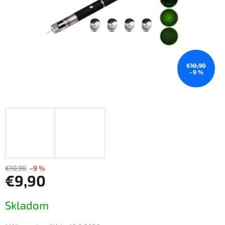
€10,90
–9 %
€10,90
–9 %
€9,90
Jednotková
Skladom
cena: