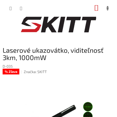
Prejsť
NÁKUP
na
obsah
KOŠÍK
Laserové ukazovátko, viditeľnosť
3km, 1000mW
D-035
Značka:
SKITT
% Zľava