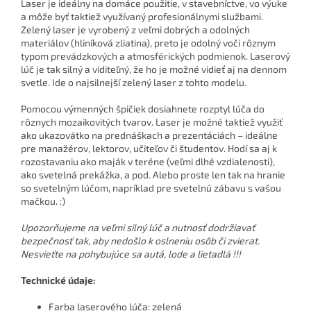
Laser je ideálny na domáce použitie, v stavebníctve, vo výuke
a môže byť taktiež využívaný profesionálnymi službami.
Zelený laser je vyrobený z veľmi dobrých a odolných
materiálov (hliníková zliatina), preto je odolný voči rôznym
typom prevádzkových a atmosférických podmienok. Laserový
lúč je tak silný a viditeľný, že ho je možné vidieť aj na dennom
svetle. Ide o najsilnejší zelený laser z tohto modelu.
Pomocou výmenných špičiek dosiahnete rozptyl lúča do
rôznych mozaikovitých tvarov. Laser je možné taktiež využiť
ako ukazovátko na prednáškach a prezentáciách – ideálne
pre manažérov, lektorov, učiteľov či študentov. Hodí sa aj k
rozostavaniu ako maják v teréne (veľmi dlhé vzdialenosti),
ako svetelná prekážka, a pod. Alebo proste len tak na hranie
so svetelným lúčom, napríklad pre svetelnú zábavu s vašou
mačkou. :)
Upozorňujeme na veľmi silný lúč a nutnosť dodržiavať
bezpečnosť tak, aby nedošlo k oslneniu osôb či zvierat.
Nesvieťte na pohybujúce sa autá, lode a lietadlá !!!
Technické údaje:
Farba laserového lúča: zelená