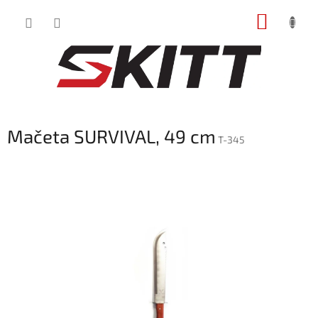
Prejsť
NÁKUP
na
obsah
KOŠÍK
Mačeta SURVIVAL, 49 cm
T-345