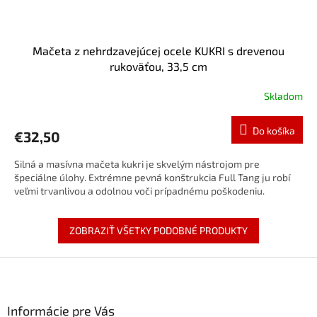
Mačeta z nehrdzavejúcej ocele KUKRI s drevenou
rukoväťou, 33,5 cm
Skladom
Do košíka
€32,50
Silná a masívna mačeta kukri je skvelým nástrojom pre
špeciálne úlohy. Extrémne pevná konštrukcia Full Tang ju robí
veľmi trvanlivou a odolnou voči prípadnému poškodeniu.
ZOBRAZIŤ VŠETKY PODOBNÉ PRODUKTY
Z
á
p
ä
Informácie pre Vás