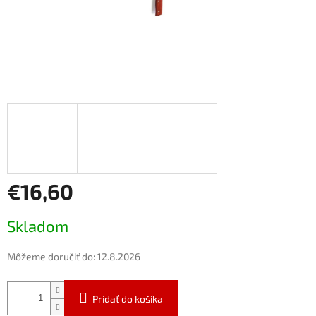
€16,60
Jednotková
Skladom
cena:
Môžeme doručiť do:
12.8.2026
Pridať do košíka