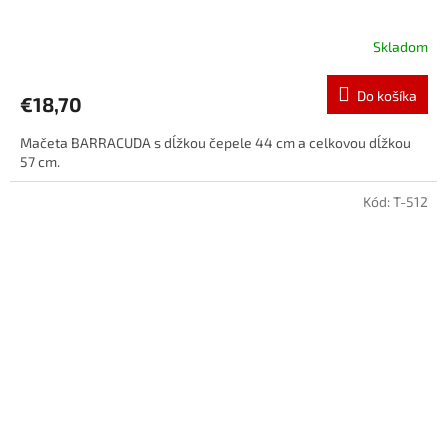
Skladom
Do košíka
€18,70
Mačeta BARRACUDA s dĺžkou čepele 44 cm a celkovou dĺžkou
57 cm.
Kód:
T-512