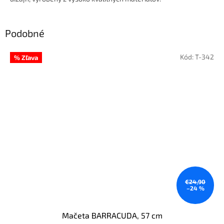
Podobné
Kód:
T-342
% Zľava
€24,90
–24 %
Mačeta BARRACUDA, 57 cm