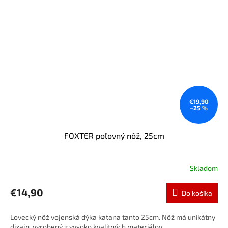
€19,90
–25 %
FOXTER poľovný nôž, 25cm
Skladom
€14,90
Do košíka
Lovecký nôž vojenská dýka katana tanto 25cm. Nôž má unikátny
dizajn, vyrobený z vysoko kvalitných materiálov.