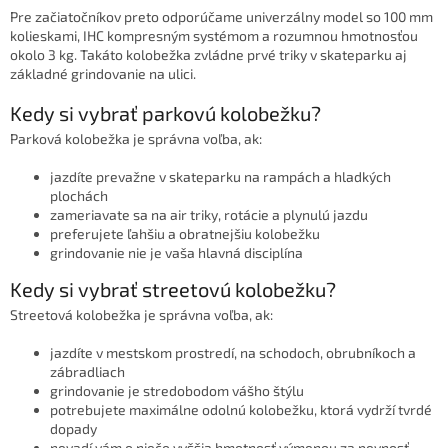
Pre začiatočníkov preto odporúčame univerzálny model so 100 mm
kolieskami, IHC kompresným systémom a rozumnou hmotnosťou
okolo 3 kg. Takáto kolobežka zvládne prvé triky v skateparku aj
základné grindovanie na ulici.
Kedy si vybrať parkovú kolobežku?
Parková kolobežka je správna voľba, ak:
jazdíte prevažne v skateparku na rampách a hladkých
plochách
zameriavate sa na air triky, rotácie a plynulú jazdu
preferujete ľahšiu a obratnejšiu kolobežku
grindovanie nie je vaša hlavná disciplína
Kedy si vybrať streetovú kolobežku?
Streetová kolobežka je správna voľba, ak:
jazdíte v mestskom prostredí, na schodoch, obrubníkoch a
zábradliach
grindovanie je stredobodom vášho štýlu
potrebujete maximálne odolnú kolobežku, ktorá vydrží tvrdé
dopady
nevadí vám o niečo vyššia hmotnosť výmenou za pevnosť