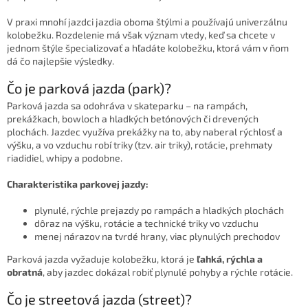
V praxi mnohí jazdci jazdia oboma štýlmi a používajú univerzálnu
kolobežku. Rozdelenie má však význam vtedy, keď sa chcete v
jednom štýle špecializovať a hľadáte kolobežku, ktorá vám v ňom
dá čo najlepšie výsledky.
Čo je parková jazda (park)?
Parková jazda sa odohráva v skateparku – na rampách,
prekážkach, bowloch a hladkých betónových či drevených
plochách. Jazdec využíva prekážky na to, aby naberal rýchlosť a
výšku, a vo vzduchu robí triky (tzv. air triky), rotácie, prehmaty
riadidiel, whipy a podobne.
Charakteristika parkovej jazdy:
plynulé, rýchle prejazdy po rampách a hladkých plochách
dôraz na výšku, rotácie a technické triky vo vzduchu
menej nárazov na tvrdé hrany, viac plynulých prechodov
Parková jazda vyžaduje kolobežku, ktorá je
ľahká, rýchla a
obratná
, aby jazdec dokázal robiť plynulé pohyby a rýchle rotácie.
Čo je streetová jazda (street)?