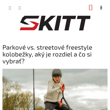
Prejsť
NÁKUP
na
obsah
KOŠÍK
Parkové vs. streetové freestyle
kolobežky, aký je rozdiel a čo si
vybrať?