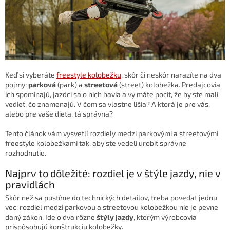
Keď si vyberáte
freestyle kolobežku
, skôr či neskôr narazíte na dva
pojmy:
parková
(park) a
streetová
(street) kolobežka. Predajcovia
ich spomínajú, jazdci sa o nich bavia a vy máte pocit, že by ste mali
vedieť, čo znamenajú. V čom sa vlastne líšia? A ktorá je pre vás,
alebo pre vaše dieťa, tá správna?
Tento článok vám vysvetlí rozdiely medzi parkovými a streetovými
freestyle kolobežkami tak, aby ste vedeli urobiť správne
rozhodnutie.
Najprv to dôležité: rozdiel je v štýle jazdy, nie v
pravidlách
Skôr než sa pustíme do technických detailov, treba povedať jednu
vec: rozdiel medzi parkovou a streetovou kolobežkou nie je pevne
daný zákon. Ide o dva rôzne
štýly jazdy
, ktorým výrobcovia
prispôsobujú konštrukciu kolobežky.