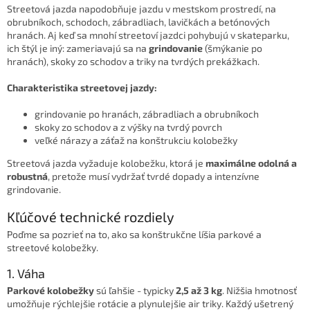
Streetová jazda napodobňuje jazdu v mestskom prostredí, na
obrubníkoch, schodoch, zábradliach, lavičkách a betónových
hranách. Aj keď sa mnohí streetoví jazdci pohybujú v skateparku,
ich štýl je iný: zameriavajú sa na
grindovanie
(šmýkanie po
hranách), skoky zo schodov a triky na tvrdých prekážkach.
Charakteristika streetovej jazdy:
grindovanie po hranách, zábradliach a obrubníkoch
skoky zo schodov a z výšky na tvrdý povrch
veľké nárazy a záťaž na konštrukciu kolobežky
Streetová jazda vyžaduje kolobežku, ktorá je
maximálne odolná a
robustná
, pretože musí vydržať tvrdé dopady a intenzívne
grindovanie.
Kľúčové technické rozdiely
Poďme sa pozrieť na to, ako sa konštrukčne líšia parkové a
streetové kolobežky.
1. Váha
Parkové kolobežky
sú ľahšie - typicky
2,5 až 3 kg
. Nižšia hmotnosť
umožňuje rýchlejšie rotácie a plynulejšie air triky. Každý ušetrený