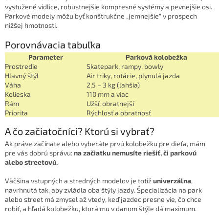
vystužené vidlice, robustnejšie kompresné systémy a pevnejšie osi.
Parkové modely môžu byť konštrukčne „jemnejšie" v prospech
nižšej hmotnosti.
Porovnávacia tabuľka
Parameter
Parková kolobežka
Prostredie
Skatepark, rampy, bowly
Hlavný štýl
Air triky, rotácie, plynulá jazda
Váha
2,5 – 3 kg (ľahšia)
Kolieska
110 mm a viac
Rám
Užší, obratnejší
Priorita
Rýchlosť a obratnosť
A čo začiatočníci? Ktorú si vybrať?
Ak práve začínate alebo vyberáte prvú kolobežku pre dieťa, mám
pre vás dobrú správu:
na začiatku nemusíte riešiť, či parkovú
alebo streetovú.
Väčšina vstupných a stredných modelov je totiž
univerzálna
,
navrhnutá tak, aby zvládla oba štýly jazdy. Špecializácia na park
alebo street má zmysel až vtedy, keď jazdec presne vie, čo chce
robiť, a hľadá kolobežku, ktorá mu v danom štýle dá maximum.