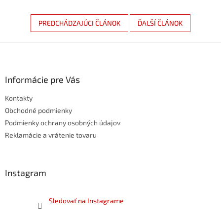
PREDCHÁDZAJÚCI ČLÁNOK
ĎALŠÍ ČLÁNOK
Z
á
p
ä
Informácie pre Vás
t
Kontakty
i
e
Obchodné podmienky
Podmienky ochrany osobných údajov
Reklamácie a vrátenie tovaru
Instagram
Sledovať na Instagrame