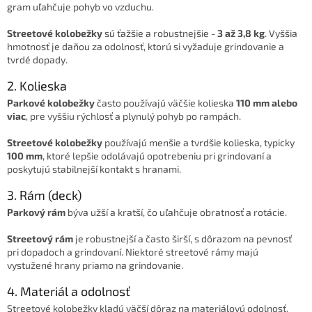
gram uľahčuje pohyb vo vzduchu.
Streetové kolobežky
sú ťažšie a robustnejšie -
3 až 3,8 kg
. Vyššia
hmotnosť je daňou za odolnosť, ktorú si vyžaduje grindovanie a
tvrdé dopady.
2. Kolieska
Parkové kolobežky
často používajú väčšie kolieska
110 mm alebo
viac
, pre vyššiu rýchlosť a plynulý pohyb po rampách.
Streetové kolobežky
používajú menšie a tvrdšie kolieska, typicky
100 mm
, ktoré lepšie odolávajú opotrebeniu pri grindovaní a
poskytujú stabilnejší kontakt s hranami.
3. Rám (deck)
Parkový rám
býva užší a kratší, čo uľahčuje obratnosť a rotácie.
Streetový rám
je robustnejší a často širší, s dôrazom na pevnosť
pri dopadoch a grindovaní. Niektoré streetové rámy majú
vystužené hrany priamo na grindovanie.
4. Materiál a odolnosť
Streetové kolobežky kladú väčší dôraz na materiálovú odolnosť,