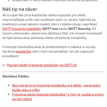
Náš tip na záver
Ak si vyberáte prvú kolobežku alebo kupujete pre dieťa,
nepremýšľajte príliš nad rozdielom park vs. street. Siahnite po
kvalitnom univerzálnom modeli, ktorý zvládne oboje, napríklad
SKITT freestyle koleběžky
SKITT Icon
alebo
SKITT Anarchy
. Až
časom, keď jazdec objaví svoj obľúbený štýl, má zmysel investovať
do špecializovanej parkovej alebo streetovej kolobežky.
Freestyle kolobežkovanie je predovšetkým o zábave a rozvoji.
Správna
kolobežka
vám v tom má pomáhať, nie vás zväzovať
pravidlami.
👉
Pozrieť všetky freestyle kolobežky na SKITT.sk
Súvisiace články:
Ako vybrať prvú freestyle kolobežku pre dieťa - sprievodca
podľa veku a výšky
Freestyle alebo klasická kolobežka? V čom je rozdiel a prečo
na tom záleží