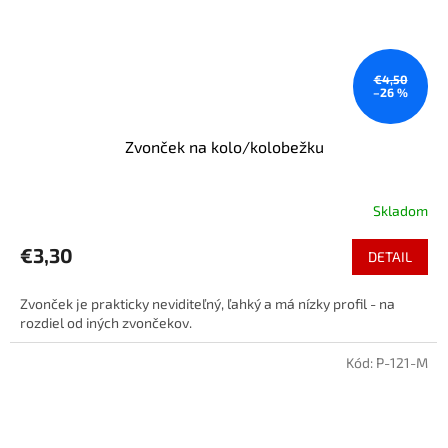
€4,50
–26 %
Zvonček na kolo/kolobežku
Skladom
€3,30
DETAIL
Zvonček je prakticky neviditeľný, ľahký a má nízky profil - na
rozdiel od iných zvončekov.
Kód:
P-121-M