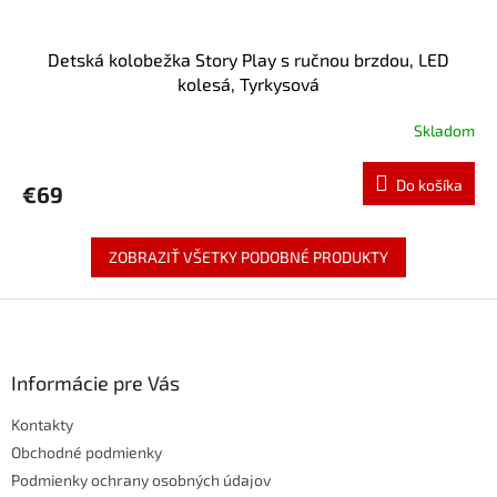
Detská kolobežka Story Play s ručnou brzdou, LED
kolesá, Tyrkysová
Skladom
Do košíka
€69
ZOBRAZIŤ VŠETKY PODOBNÉ PRODUKTY
Z
á
p
ä
Informácie pre Vás
t
Kontakty
i
e
Obchodné podmienky
Podmienky ochrany osobných údajov