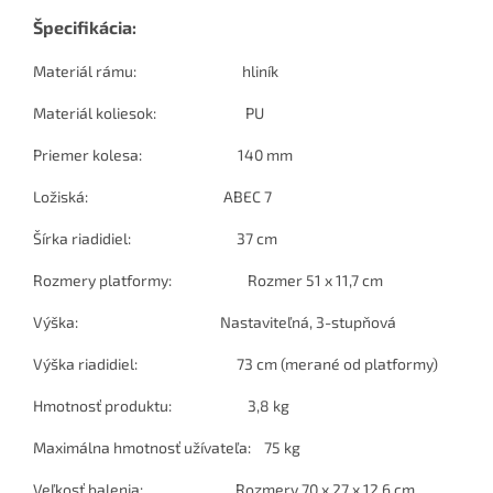
Špecifikácia:
Materiál rámu: hliník
Materiál koliesok: PU
Priemer kolesa: 140 mm
Ložiská: ABEC 7
Šírka riadidiel: 37 cm
Rozmery platformy: Rozmer 51 x 11,7 cm
Výška: Nastaviteľná, 3-stupňová
Výška riadidiel: 73 cm (merané od platformy)
Hmotnosť produktu: 3,8 kg
Maximálna hmotnosť užívateľa: 75 kg
Veľkosť balenia: Rozmery 70 x 27 x 12,6 cm