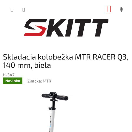
Prejsť
NÁKUP
na
obsah
KOŠÍK
Skladacia kolobežka MTR RACER Q3,
140 mm, biela
H-347
Značka:
MTR
Novinka