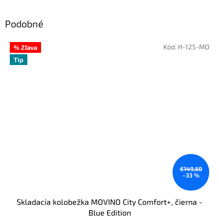
Podobné
Kód:
H-125-MO
% Zľava
Tip
€149,60
–33 %
Skladacia kolobežka MOVINO City Comfort+, čierna -
Blue Edition