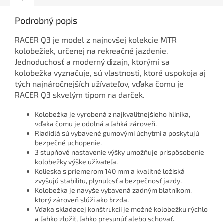
Podrobný popis
RACER Q3 je model z najnovšej kolekcie MTR
kolobežiek, určenej na rekreačné jazdenie.
Jednoduchosť a moderný dizajn, ktorými sa
kolobežka vyznačuje, sú vlastnosti, ktoré uspokoja aj
tých najnáročnejších užívateľov, vďaka čomu je
RACER Q3 skvelým tipom na darček.
Kolobežka je vyrobená z najkvalitnejšieho hliníka,
vďaka čomu je odolná a ľahká zároveň.
Riadidlá sú vybavené gumovými úchytmi a poskytujú
bezpečné uchopenie.
3 stupňové nastavenie výšky umožňuje prispôsobenie
kolobežky výške užívateľa.
Kolieska s priemerom 140 mm a kvalitné ložiská
zvyšujú stabilitu, plynulosť a bezpečnosť jazdy.
Kolobežka je navyše vybavená zadným blatníkom,
ktorý zároveň slúži ako brzda.
Vďaka skladacej konštrukcii je možné kolobežku rýchlo
a ľahko zložiť, ľahko presunúť alebo schovať.