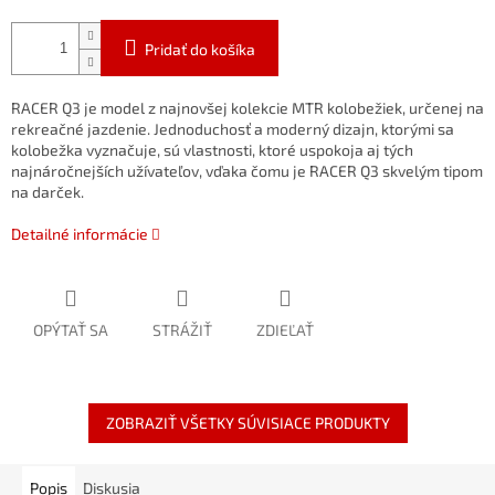
Pridať do košíka
RACER Q3 je model z najnovšej kolekcie MTR kolobežiek, určenej na
rekreačné jazdenie. Jednoduchosť a moderný dizajn, ktorými sa
kolobežka vyznačuje, sú vlastnosti, ktoré uspokoja aj tých
najnáročnejších užívateľov, vďaka čomu je RACER Q3 skvelým tipom
na darček.
Detailné informácie
OPÝTAŤ SA
STRÁŽIŤ
ZDIEĽAŤ
ZOBRAZIŤ VŠETKY SÚVISIACE PRODUKTY
Popis
Diskusia