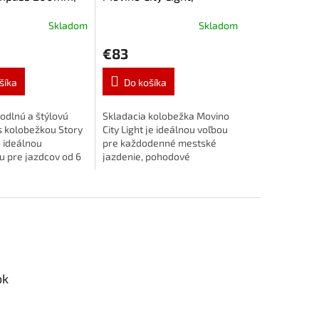
Mentolová ružová
Skladom
Skladom
€83
šíka
Do košíka
odlnú a štýlovú
Skladacia kolobežka Movino
s kolobežkou Story
City Light je ideálnou voľbou
 ideálnou
pre každodenné mestské
u pre jazdcov od 6
jazdenie, pohodové
ka retro štýlu a
prechádzky aj rýchle presuny
oženým rukojetiám
po meste.LED kolieska,
kolobežka...
predné odpruženie a ľahká...
ok