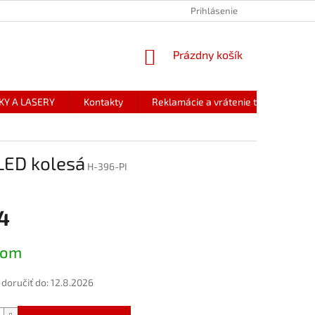
Prihlásenie
NÁKUPNÝ
Prázdny košík
KOŠÍK
KY A LASERY
Kontakty
Reklamácie a vrátenie tovaru
LED kolesá
H-396-PI
4
ová
dom
oručiť do:
12.8.2026