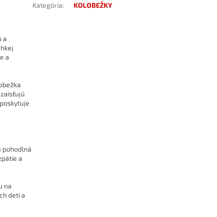
Kategória
:
KOLOBEŽKY
ú a
ahkej
e a
lobežka
zaisťujú
 poskytuje
a pohodlná
zpätie a
u na
ch deti a