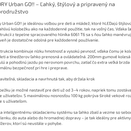
RY Urban GO!! – Ľahký, štýlový a pripravený na
rodružstvo
y Urban GO!! je ideálnou voľbou pre deti a mládež, ktoré hLEDajú štýlov
ahlivú kolobežku ako na každodenné použitie, tak na voľný čas. Vďaka ľ
trukcii z tepelne spracovaného hliníka 6061 T6 sa s ňou ľahko manévruj
veň je dostatočne odolná pre každodenné používanie.
trukcia kombinuje nízku hmotnosť a vysokú pevnosť, vďaka čomu je ko
deti a tínedžerov ľahko prenosná a ovládateľná. 200mm gumové kolesá 
ulú a pohodlnú jazdu po nerovnom povrchu, zatiaľ čo extra veľká brzda
málnu bezpečnosť pri hre i preprave.
aviteľná, skladacia a navrhnutá tak, aby držala krok
bežku je možné nastaviť pre deti už od 3–4 rokov, napriek tomu zostáv
re užívateľov. S maximálnou nosnosťou 100 kg pokrýva široké vekové ro
ie s užívateľom.
a inteligentnému skladaciemu systému sa ľahko zbalí a vezme so sebo
lenku, do auta alebo do hromadnej dopravy – je tak ideálny pre aktívny
džerov, ktorí sú neustále v pohybe.