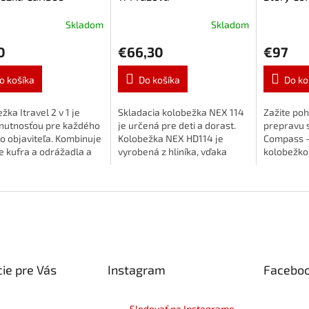
el, Mint
čierna
Skladom
Skladom
0
€66,30
€97
o košíka
Do košíka
Do ko
žka Itravel 2 v 1 je
Skladacia kolobežka NEX 114
Zažite poh
nutnosťou pre každého
je určená pre deti a dorast.
prepravu 
o objaviteľa. Kombinuje
Kolobežka NEX HD114 je
Compass -
e kufra a odrážadla a
vyrobená z hliníka, vďaka
kolobežko
í každý výlet na
ktorému je veľmi odolná
rokov. Vďa
ružstvo. Je určená pre
a zároveň ľahká. Nízka
krásnym k
 2...
hmotnosť...
dodá táto 
ie pre Vás
Instagram
Facebo
Sledovať na Instagrame