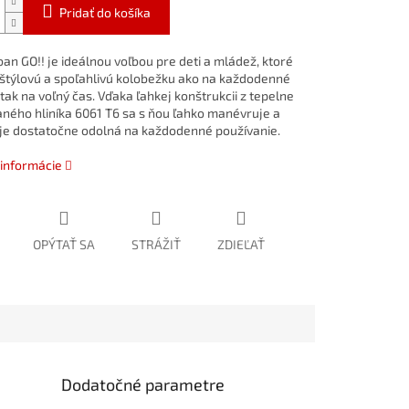
Pridať do košíka
ban GO!! je ideálnou voľbou pre deti a mládež, ktoré
štýlovú a spoľahlivú kolobežku ako na každodenné
 tak na voľný čas. Vďaka ľahkej konštrukcii z tepelne
ného hliníka 6061 T6 sa s ňou ľahko manévruje a
je dostatočne odolná na každodenné používanie.
 informácie
OPÝTAŤ SA
STRÁŽIŤ
ZDIEĽAŤ
Dodatočné parametre