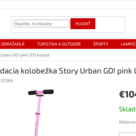
HĽADAŤ
ODRÁŽADLÁ
TURISTIKA A OUTDOOR
ŠPORTY
LAMPIČ
Urban GO! pink LED kolesá
dacia kolobežka Story Urban GO! pink 
:
STORY
€10
Jednotk
Skla
cena:
Môžeme d