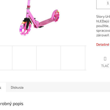
Story Ur
hLEDajú 
použitie,
spracova
zároveň 
Detailné
TLAČ
s
Diskusia
robný popis