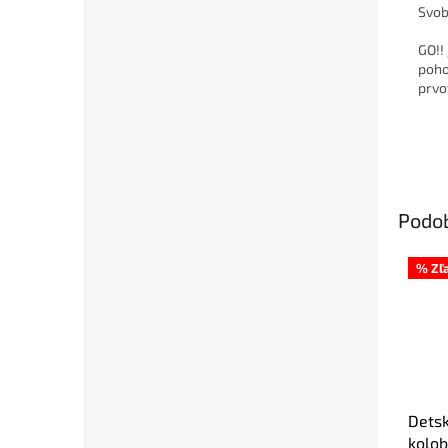
Svo
GO!!
poho
prvo
Podo
% Zľ
Detsk
kolob