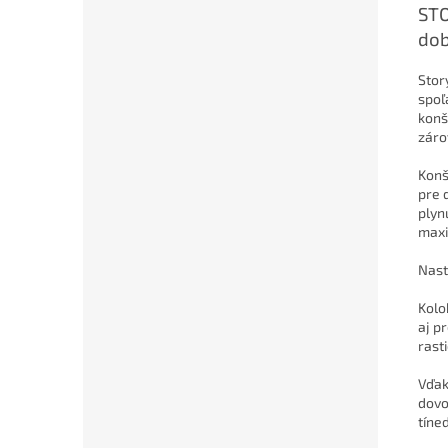
STO
dob
Stor
spoľ
konš
záro
Konš
pre 
plyn
maxi
Nast
Kolo
aj p
rast
Vďak
dovo
tíne