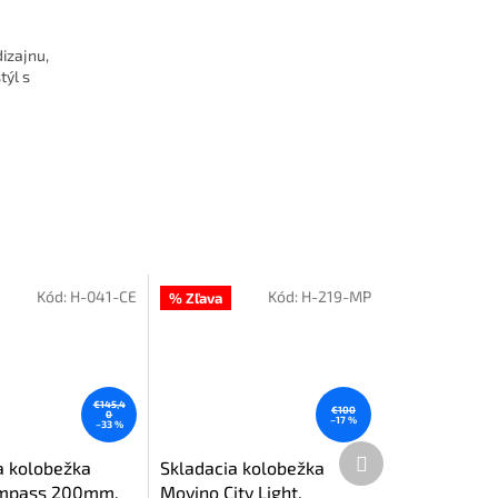
izajnu,
týl s
Kód:
H-041-CE
Kód:
H-219-MP
% Zľava
€145,4
€100
0
–17 %
–33 %
Ďalší
a kolobežka
Skladacia kolobežka
produkt
ompass 200mm,
Movino City Light,