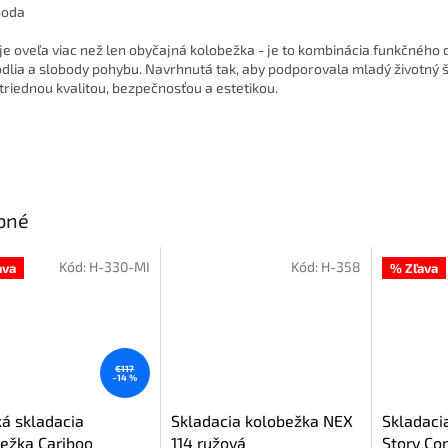
boda
 je oveľa viac než len obyčajná kolobežka - je to kombinácia funkčného d
dlia a slobody pohybu. Navrhnutá tak, aby podporovala mladý životný š
triednou kvalitou, bezpečnosťou a estetikou.
bné
Kód:
H-330-MI
Kód:
H-358
ava
% Zľava
€117
–14 %
á skladacia
Skladacia kolobežka NEX
Skladaci
ežka Cariboo
114 ružová
Story C