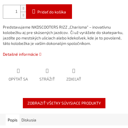
Pridať do košíka
Predstavujeme
NKDSCOOTERS
RIZZ
„Charisma“
–
inovatívnu
kolobežku aj pre
skúsených
jazdcov.
Či
už
vyrážate
do
skateparku,
jazdíte
po
mestských
uliciach
alebo
kdekoľvek,
kde
je
to
povolené,
táto
kolobežka
je
vaším
dokonalým
spoločníkom.
Detailné informácie
OPÝTAŤ SA
STRÁŽIŤ
ZDIEĽAŤ
ZOBRAZIŤ VŠETKY SÚVISIACE PRODUKTY
Popis
Diskusia