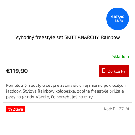
€167,90
–28 %
Výhodný freestyle set SKITT ANARCHY, Rainbow
Skladom
€119,90
Do košíka
Kompletný freestyle set pre začínajúcich aj mierne pokročilých
jazdcov. Štýlová Rainbow kolobežka, odolná freestyle prilba a
pegy na grindy. Všetko, čo potrebuješ na triky,...
Kód:
P-127-M
% Zľava