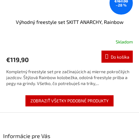
€167,90
–28 %
Výhodný freestyle set SKITT ANARCHY, Rainbow
Skladom
Do košíka
€119,90
Kompletný freestyle set pre začínajúcich aj mierne pokročilých
jazdcov. Štýlová Rainbow kolobežka, odolná freestyle prilba a
pegy na grindy. Všetko, čo potrebuješ na triky,...
ZOBRAZIŤ VŠETKY PODOBNÉ PRODUKTY
Z
á
p
ä
Informácie pre Vás