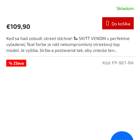
Skladom
Do košíka
€109,90
Keď sa had zobudí, street stíchne! 🐍 SKITT VENOM v perfektne
vyladenej Teal farbe je náš nekompromisný streetový top
model. Je vyššia, širšia a postavená tak, aby zniesla ten...
Kód:
FP-987-RA
% Zľava