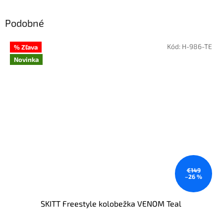
Podobné
Kód:
H-986-TE
% Zľava
Novinka
€149
–26 %
SKITT Freestyle kolobežka VENOM Teal