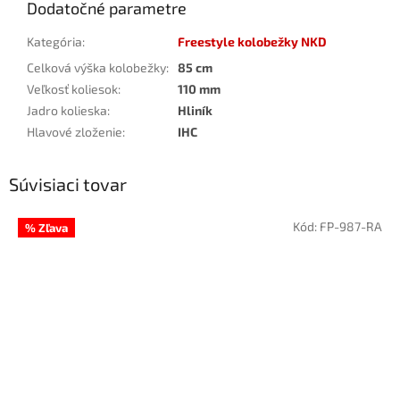
Dodatočné parametre
Kategória
:
Freestyle kolobežky NKD
Celková výška kolobežky
:
85 cm
Veľkosť koliesok
:
110 mm
Jadro kolieska
:
Hliník
Hlavové zloženie
:
IHC
Súvisiaci tovar
Kód:
FP-987-RA
% Zľava