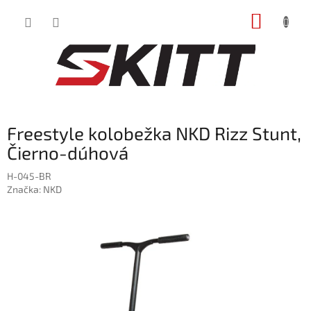
Prejsť
NÁKUP
na
obsah
KOŠÍK
Freestyle kolobežka NKD Rizz Stunt,
Čierno-dúhová
H-045-BR
Značka:
NKD