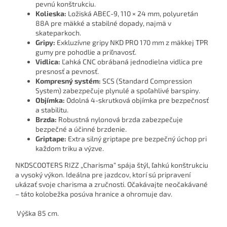
pevnú konštrukciu.
Kolieska:
Ložiská ABEC-9, 110 × 24 mm, polyuretán
88A pre mäkké a stabilné dopady, najmä v
skateparkoch.
Gripy:
Exkluzívne gripy NKD PRO 170 mm z mäkkej TPR
gumy pre pohodlie a priľnavosť.
Vidlica:
Ľahká CNC obrábaná jednodielna vidlica pre
presnosť a pevnosť.
Kompresný systém:
SCS (Standard Compression
System) zabezpečuje plynulé a spoľahlivé barspiny.
Objímka:
Odolná 4-skrutková objímka pre bezpečnosť
a stabilitu.
Brzda:
Robustná nylonová brzda zabezpečuje
bezpečné a účinné brzdenie.
Griptape:
Extra silný griptape pre bezpečný úchop pri
každom triku a výzve.
NKDSCOOTERS RIZZ „Charisma“ spája štýl, ľahkú konštrukciu
a vysoký výkon. Ideálna pre jazdcov, ktorí sú pripravení
ukázať svoje charisma a zručnosti. Očakávajte neočakávané
– táto kolobežka posúva hranice a ohromuje dav.
Výška 85 cm.