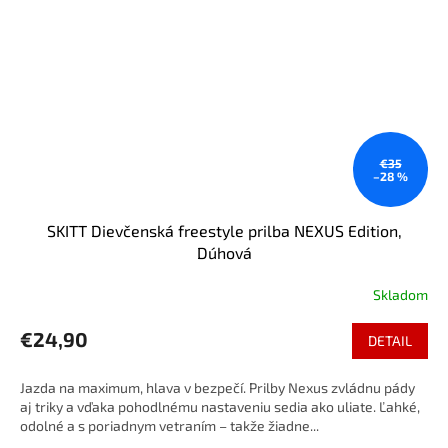
€35
–28 %
SKITT Dievčenská freestyle prilba NEXUS Edition,
Dúhová
Skladom
€24,90
DETAIL
Jazda na maximum, hlava v bezpečí. Prilby Nexus zvládnu pády
aj triky a vďaka pohodlnému nastaveniu sedia ako uliate. Ľahké,
odolné a s poriadnym vetraním – takže žiadne...