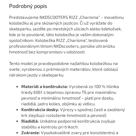
Podrobný popis
Predstavujeme NKDSCOOTERS RIZZ „Charisma“ – inovatívnu
kolobežku aj pre skúsených jazdcov. Či už vyrážate do
skateparku, jazdíte po mestských uliciach alebo kdekoľvek,
kde je to povolené, táto kolobežka je vaším dokonalým
spoločníkom. Kolobežka RIZZ „Charisma“, testovaná
profesionálnym tímom NKDscooters, ponúka ultranízku
hmotnosť bez kompromisov v odolnosti.
Tento model je pravdepodobne najľahšou kolobežkou na
svete, vyrobenou z prémiových materiálov, ktoré odolajú
nárokom jazdy v skateparku.
Materiál a konštrukcia:
Vyrobená zo 100 % hliníka
triedy 6061 s tepelnou úpravou T6 pre maximálnu
pevnosť a minimálnu hmotnosť – platí pre dosku,
riadidlá, jadro kolies, objímku aj vidlicu.
Konštrukcia dosky:
Výrezy v spodnej časti a zaoblený
krk zlepšujú rozloženie hmotnosti a pevnosť.
Riadidlá:
Unikátna podporná konštrukcia zvyšuje
stabilitu a kontrolu pri trikoch.
Zváranie:
Vysokokvalitné zvary pre konzistentnú a