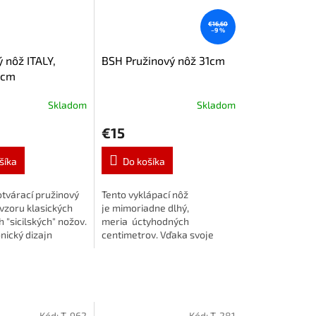
€16,60
–9 %
 nôž ITALY,
BSH Pružinový nôž 31cm
 cm
Skladom
Skladom
€15
šíka
Do košíka
tvárací pružinový
Tento vyklápací nôž
vzoru klasických
je mimoriadne dlhý,
h "sicilských" nožov.
meria úctyhodných
nický dizajn
centimetrov. Vďaka svoje
a striebornom
pevné a masívne konštrukciu
ukách talianskych
bude skvele fungovať aj v
.
náročných...
Kód:
T-962
Kód:
T-281