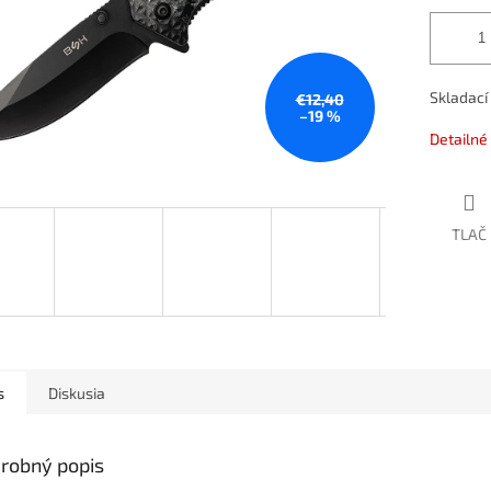
Skladací
€12,40
–19 %
Detailné
TLAČ
s
Diskusia
robný popis