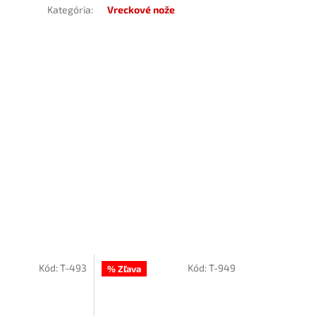
Kategória
:
Vreckové nože
Kód:
T-493
Kód:
T-949
% Zľava