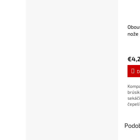
Obou
nože
€4,
D
Kompa
brúsik
sekáči
čepel
Podo