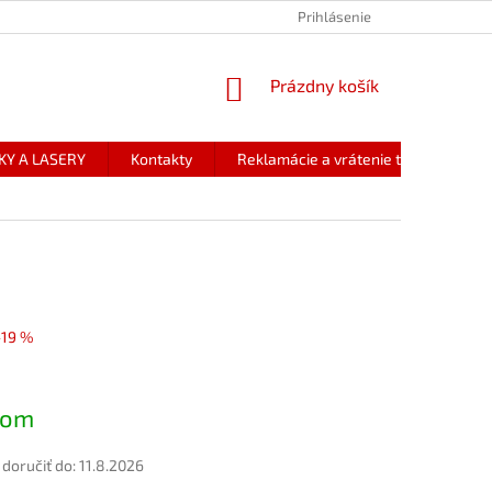
Prihlásenie
NÁKUPNÝ
Prázdny košík
KOŠÍK
KY A LASERY
Kontakty
Reklamácie a vrátenie tovaru
–19 %
ová
dom
oručiť do:
11.8.2026