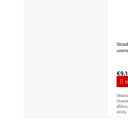
Sklad
vzoro
€9,
D
Sklada
čepele
dĺžko
účely 
rybárč
Z
víken
á