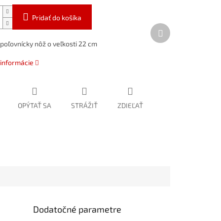
Pridať do košíka
Ďalší
produkt
 poľovnícky nôž o veľkosti 22 cm
 informácie
OPÝTAŤ SA
STRÁŽIŤ
ZDIEĽAŤ
Dodatočné parametre