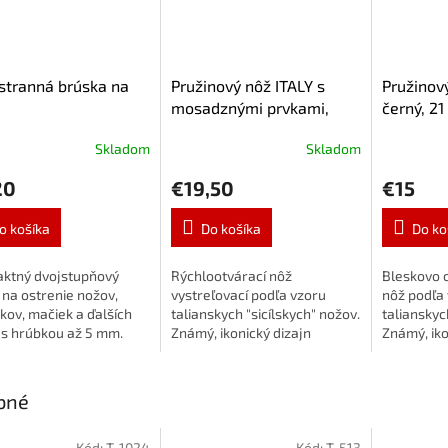
stranná brúska na
Pružinový nôž ITALY s
Pružinový
mosadznými prvkami,
černý, 21
čierny, 22,5 cm
Skladom
Skladom
20
€19,50
€15
o košíka
Do košíka
Do ko
ktný dvojstupňový
Rýchlootvárací nôž
Bleskovo o
 na ostrenie nožov,
vystreľovací podľa vzoru
nôž podľa 
kov, mačiek a ďalších
talianskych "sicílskych" nožov.
talianskyc
í s hrúbkou až 5 mm.
Známý, ikonický dizajn
Známý, iko
nájdete na striebornom
nájdete n
plátne v rukách talianskych
plátne v r
mafiánov, newyorských...
mafiánov,..
bné
Kód:
T-1024
Kód:
T-513