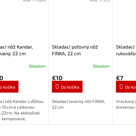
ací nôž Kandar,
Skladací poľovný nôž
Skladací
vaný, 22 cm
FINKA, 22 cm
rukoväťo
Skladom
Skladom
10
€10
€7
o košíka
Do košíka
Do ko
cí nôž Kandar s dĺžkou
Skladací lovecký nôž FINKA,
Vreckový s
 10 cm a celkovou
22 cm
drevenou 
u 22cm. Na akékoľvek
- kempovanie,
enie alebo len tak pre
dových hubárov.