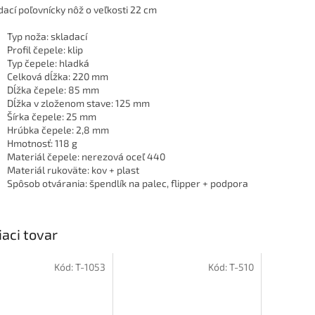
dací poľovnícky nôž o veľkosti 22 cm
Typ noža: skladací
Profil čepele: klip
Typ čepele: hladká
Celková dĺžka: 220 mm
Dĺžka čepele: 85 mm
Dĺžka v zloženom stave: 125 mm
Šírka čepele: 25 mm
Hrúbka čepele: 2,8 mm
Hmotnosť: 118 g
Materiál čepele: nerezová oceľ 440
Materiál rukoväte: kov + plast
Spôsob otvárania: špendlík na palec, flipper + podpora
iaci tovar
Kód:
T-1053
Kód:
T-510