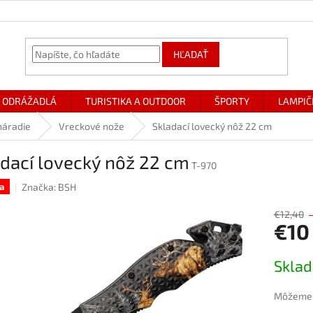
HĽADAŤ
ODRÁŽADLÁ
TURISTIKA A OUTDOOR
ŠPORTY
LAMPIČ
náradie
Vreckové nože
Skladací lovecký nôž 22 cm
dací lovecký nôž 22 cm
T-970
Značka:
BSH
a
€12,40
€10
Jednotk
Skla
cena:
Môžeme d