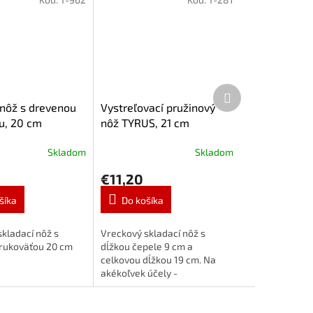
Ďalší
produkt
 nôž s drevenou
Vystreľovací pružinový
u, 20 cm
nôž TYRUS, 21 cm
Skladom
Skladom
€11,20
šíka
Do košíka
kladací nôž s
Vreckový skladací nôž s
rukoväťou 20 cm
dĺžkou čepele 9 cm a
celkovou dĺžkou 19 cm. Na
akékoľvek účely -
kempovanie, rybárčenie
alebo len tak, pre
víkendových hubárov.